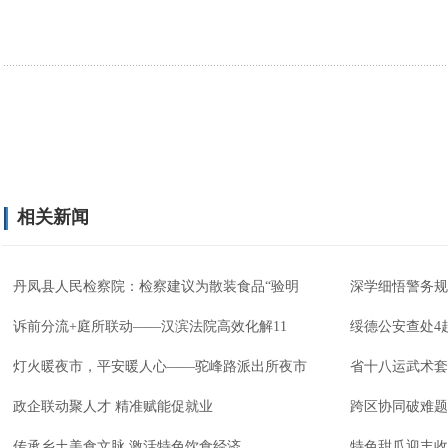
相关新闻
丹凤县人民检察院：检察建议为散装食品“验明
深学细悟警务规
诉前分流+庭所联动——汉滨法院高效化解11
绥德公安查处4
灯火暖夜市，平安暖人心——驼峰路派出所夜市
省十八运武术套
政企联动聚人才 精准赋能促就业
跨区协同破难题
传承乡土美食文脉 激活特色饮食经济
特色甜瓜迎丰收