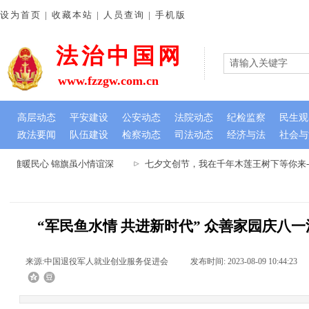
设为首页 | 收藏本站 | 人员查询 | 手机版
法治中国网
www.fzzgw.com.cn
高层动态
平安建设
公安动态
法院动态
纪检监察
民生观
政法要闻
队伍建设
检察动态
司法动态
经济与法
社会与
解难暖民心 锦旗虽小情谊深
七夕文创节，我在千年木莲王树下等你来--
“军民鱼水情 共进新时代” 众善家园庆八
来源:
中国退役军人就业创业服务促进会
|
发布时间:
2023-08-09 10:44:23
|