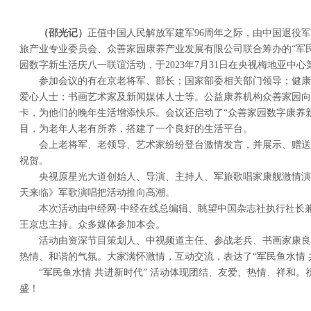
（邵光记）
正值中国人民解放军建军96周年之际，由中国退役
旅产业专业委员会、众善家园康养产业发展有限公司联合筹办的“军民
园数字新生活庆八一联谊活动，于2023年7月31日在央视梅地亚中
参加会议的有在京老将军、部长；国家部委相关部门领导；健康
爱心人士；书画艺术家及新闻媒体人士等。公益康养机构众善家园向
卡，为他们的晚年生活增添快乐。会议还启动了“众善家园数字康养
目，为老年人老有所养，搭建了一个良好的生活平台。
会上老将军、老领导、艺术家纷纷登台激情发言，并展示、赠送
祝贺。
央视原星光大道创始人、导演、主持人、军旅歌唱家康舰激情演
天来临》军歌演唱把活动推向高潮。
本次活动由中经网·中经在线总编辑、眺望中国杂志社执行社长兼
王京忠主持。众多媒体参加本会。
活动由资深节目策划人、中视频道主任、参战老兵、书画家康良
热情、和谐的气氛。大家满怀激情，互动交流，表达了“军民鱼水情 
“军民鱼水情 共进新时代” 活动体现团结、友爱、热情、祥和。
盛！