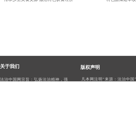
关于我们
版权声明
凡本网注明“来源：法治中国
法治中国网宗旨：弘扬法治精神，强
作品，均为法治中国合法拥
化依法治国、依法执政、依法行政、
有权使用的作品，未经本网
依法治理、依法维权意识，打造及
转载、摘编或利用其它方式
时、权威、有影响力的中国法治服务
作品。
平台。