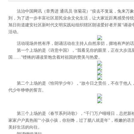
法治中国网讯（章秀进 通讯员 张菊花）“疫去不复返，兔来万象新
到，为了进一步丰富社区居民业余文化生活，让大家近距离感受传统文化
旭日街道建安社区新时代文明实践站组织辖区朗读爱好者开展“诵读
活动。
活动现场井然有序，朗诵活动在主持人自然亲切，掷地有声的话
第一个上场的是《诗意中国》，“我看见你的眼里，正在大步流
国……”铿锵的诵读里饱含着对祖国的赞美与热爱。
第二个上场的是《恰同学少年》，“故今日之责任，不在于他人，
代少年铮铮的誓言。
第三个上场的是《春节系列诗歌》，“千门万户曈曈日，总把新桃
家家户户真热闹”“小孩小孩，你别馋，过了腊八就是年”，稚嫩的语
美好生活的向往。