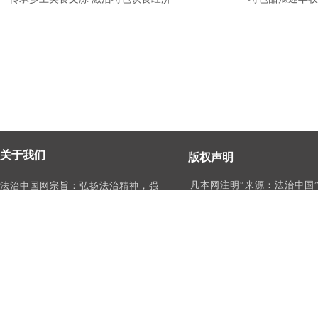
关于我们
版权声明
凡本网注明“来源：法治中国
法治中国网宗旨：弘扬法治精神，强
作品，均为法治中国合法拥
化依法治国、依法执政、依法行政、
有权使用的作品，未经本网
依法治理、依法维权意识，打造及
转载、摘编或利用其它方式
时、权威、有影响力的中国法治服务
作品。
平台。