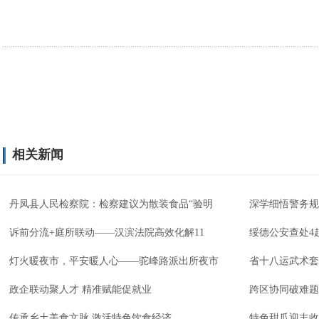
相关新闻
丹凤县人民检察院：检察建议为散装食品“验明
深学细悟警务规
诉前分流+庭所联动——汉滨法院高效化解11
绥德公安查处4
灯火暖夜市，平安暖人心——驼峰路派出所夜市
省十八运武术套
政企联动聚人才 精准赋能促就业
跨区协同破难题
传承乡土美食文脉 激活特色饮食经济
特色甜瓜迎丰收