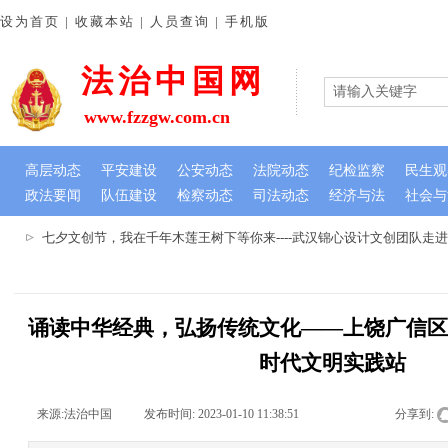
设为首页 | 收藏本站 | 人员查询 | 手机版
法治中国网
www.fzzgw.com.cn
高层动态
平安建设
公安动态
法院动态
纪检监察
民生观
政法要闻
队伍建设
检察动态
司法动态
经济与法
社会与
七夕文创节，我在千年木莲王树下等你来----武汉锦心设计文创团队走
诵读中华经典，弘扬传统文化——上饶广信
时代文明实践站
来源:
法治中国
|
发布时间:
2023-01-10 11:38:51
|
|
|
分享到: