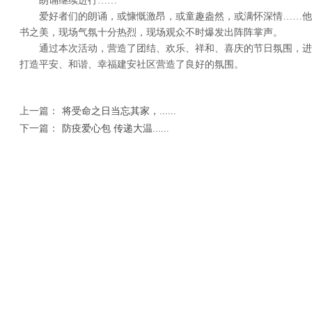
朗诵继续进行……
爱好者们的朗诵，或慷慨激昂，或童趣盎然，或满怀深情……他
书之美，现场气氛十分热烈，现场观众不时爆发出阵阵掌声。
通过本次活动，营造了团结、欢乐、祥和、喜庆的节日氛围，进
打造平安、和谐、幸福建安社区营造了良好的氛围。
上一篇：
将受命之日当忘其家，......
下一篇：
防疫爱心包 传递大温......