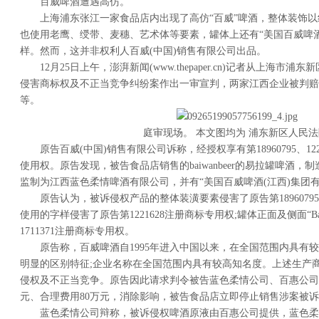
百威啤酒遭遇高仿。
上海浦东张江一家食品店内出现了高仿“百威”啤酒，整体装饰
也使用老鹰、绶带、麦穗、艺术体等要素，罐体上还有“美国百威啤酒
样。然而，这并非权利人百威(中国)销售有限公司出品。
12月25日上午，澎湃新闻(www.thepaper.cn)记者从上海
侵害商标权及不正当竞争纠纷案作出一审宣判，两家江西企业被判赔偿
等。
庭审现场。 本文图均为 浦东新区人民法
原告百威(中国)销售有限公司诉称，经授权享有第18960795、1221
使用权。原告发现，被告食品店销售的baiwanbeer的易拉罐啤酒
监制为江西蓝色柔情啤酒有限公司，并有“美国百威啤酒(江西)集团
原告认为，被诉侵权产品的整体装潢要素侵害了原告第1896079
使用的字样侵害了原告第1221628注册商标专用权;罐体正面及侧面“Bai
1711371注册商标专用权。
原告称，百威啤酒自1995年进入中国以来，在全国范围内具有
明显的区别特征;企业名称在全国范围内具有较高知名度。上述生产
侵权及不正当竞争。原告因此请求判令被告蓝色柔情公司、百惠公司停
元、合理费用80万元，消除影响，被告食品店立即停止销售涉案被
蓝色柔情公司辩称，被诉侵权啤酒原液由百惠公司提供，蓝色柔