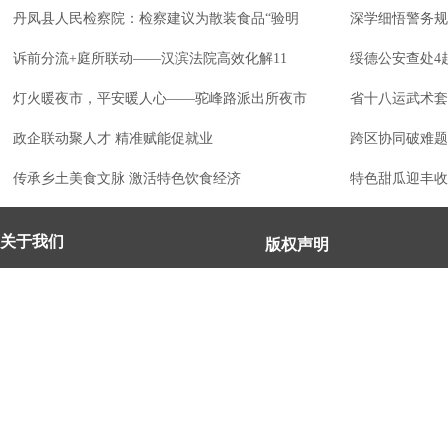
丹凤县人民检察院：检察建议为散装食品“验明
深学细悟警务规
诉前分流+庭所联动——汉滨法院高效化解11
绥德公安查处4
灯火暖夜市，平安暖人心——驼峰路派出所夜市
省十八运武术套
政企联动聚人才 精准赋能促就业
跨区协同破难题
传承乡土美食文脉 激活特色饮食经济
特色甜瓜迎丰收
关于我们
版权声明
凡本网注明“来源：法治中国
法治中国网宗旨：弘扬法治精神，强
作品，均为法治中国合法拥
化依法治国、依法执政、依法行政、
有权使用的作品，未经本网
依法治理、依法维权意识，打造及
转载、摘编或利用其它方式
时、权威、有影响力的中国法治服务
作品。
平台。