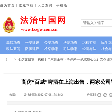
设为首页 | 收藏本站 | 人员查询 | 手机版
法治中国网
www.fzzgw.com.cn
高层动态
平安建设
公安动态
法院动态
纪检监察
民生观
政法要闻
队伍建设
检察动态
司法动态
经济与法
社会与
谊深
七夕文创节，我在千年木莲王树下等你来----武汉锦心设计文创团
高仿“百威”啤酒在上海出售，两家公司被
来源:
|
发布时间:
2022-07-08 15:18:42
|
|
|
分享到: