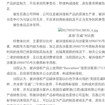
产品的监制方，不应承担民事责任，即便构成侵权，原告要求两被告
足。
被告百惠公司辩称，公司仅是被诉侵权产品的原液生产者，被诉
当竞争行为与该公司无关，不应承担商标侵权及不正当竞争的民事责
被告食品店未答辩。
真假“百威”对比图
经整体比对、主要部分比对，被诉侵权标识与涉案第1896079
素、构图等方面均较为相似，加之原告涉案第18960795号商标具
时间的使用已然获得较高知名度，在隔离观察的情况下，相关公众施
二者的细微差异，足以造成消费者混淆，法院因此认为，被诉侵权产
涉案第18960795号注册商标专用权。
法院认为，被诉侵权产品上使用的“Baiwanbeer”侵害涉案第17
成近似，且容易导致相关公众的混淆，构成商标侵权。
法院认为，被诉侵权产品罐体背面以白色字体出现的“美国百威啤
样，并未将“百威”二字突出使用，不构成商标侵权，但构成对原告
经查，并无证据显示案外人美国百威啤酒(江西)集团有限公司
产或销售活动。而被诉侵权产品标明由蓝色柔情公司监制、百惠公司
标等标识体现在产品上，可以认定为产品的制造者或生产者。原告主