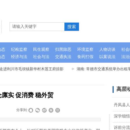
搜索
动态
纪检监察
民生观察
扫黑除恶
环境监察
人物访谈
社会
动态
经济与法
社会与法
交通执法
食药打假
以案说法
法治
队走进利川市毛坝镇新华村木莲王府掠影
湖南: 常德市交通系统举办出租
高层
廪实 促消费 稳外贸
丹凤县人
|
|
分享到:
深学细悟
诉前分流