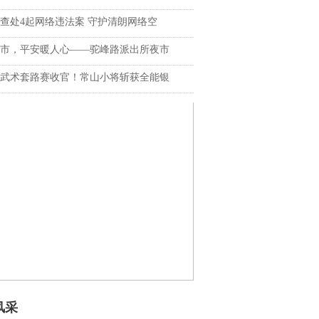
查处4起网络违法案 守护清朗网络空
市，平安暖人心——驼峰路派出所夜市
武术套路赛收官！常山小将斩获全能银
风采