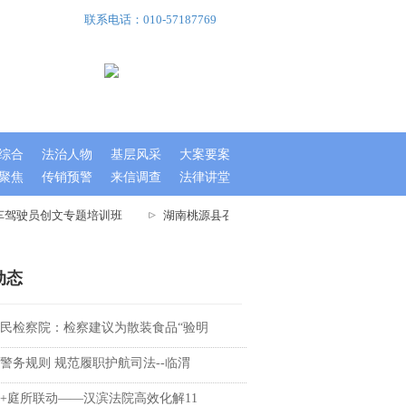
联系电话：010-57187769
综合
法治人物
基层风采
大案要案
聚焦
传销预警
来信调查
法律讲堂
车驾驶员创文专题培训班
湖南桃源县召开文明城市指数测评迎检工作大会
动态
民检察院：检察建议为散装食品“验明
警务规则 规范履职护航司法--临渭
+庭所联动——汉滨法院高效化解11