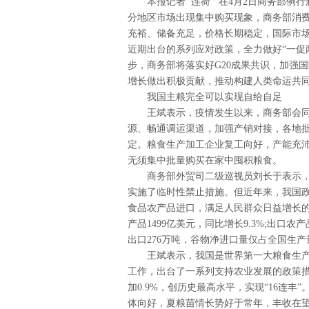
本报记者 连荷 在4月2日商务部例
分地区市场出现集中购买现象，商务部消
充裕、储备充足，价格长期稳定，国际市
近期出台的系列应对政策，全力做好“一促
步，商务部将落实好G20成果共识，加强
增长做出积极贡献，推动构建人类命运共
我国主粮完全可以实现自给自足
王斌表示，疫情发生以来，商务部会
源、畅通调运渠道，加强产销对接，各地
定。粮食生产加工企业复工向好，产能充
无须集中批量购买在家中囤积粮食。
商务部外贸司二级巡视员刘长于表示
实施了临时性禁止措施。但近年来，我国
食品农产品进口，满足人民群众日益增长的
产品1499亿美元，同比增长9.3%;出口农产
出口276万吨，谷物净进口量仅占全国生产
王斌表示，我国是世界第一大粮食生
工作，出台了一系列支持农业发展的政策措施。
加0.9%，创历史最高水平，实现“16连丰
体向好，夏粮苗情长势好于常年，丰收在望