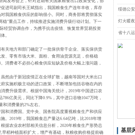
行新闻发布会上，针对近期有关国家粮食出口政策变化，部
费促进司副司长王斌指出，我国粮食生产连年丰收，库存
绥德公安
场对我国粮食供应的影响很小。同时，商务部将贯彻落实
灯火暖夜
两稳”重点工作，持续推进实施消费升级行动计划。下一
国际经贸协调合作，为携手抗击疫情、恢复世界贸易投资
省十八运
同体。
同有关地方和部门确定了一批保供骨干企业、落实保供货
批发、零售市场大米、面粉、食用油货源充足，价格稳
沛。消费者不必担心粮食供应短缺及价格大幅上涨问题，
，虽然由于新冠疫情正在全球扩散，越南等国对大米出口
政府实施积极主动的进口政策，不断增加包括谷物在内的
消费升级需求。根据中国海关统计，2019年中国进口农
品786亿美元，同比下降0.9%，其中进口谷物1047万吨，
量和消费量的2%左右。
产国和消费国。党中央、国务院高度重视粮食生产和供应
2019年，我国粮食总产量达6.64亿吨，比2018年增
”。根据农业农村部相关信息分析，2020年粮食生产形势总
基层
;早稻种植面积扩大，增产有基础，秋粮收购价格提前确