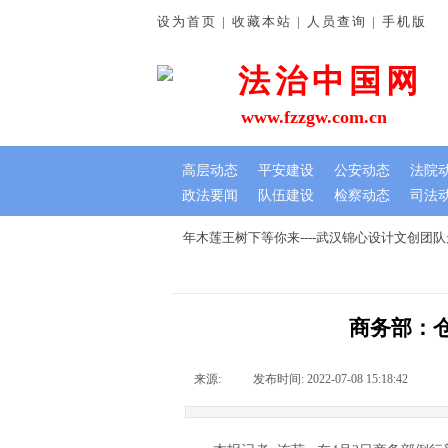
设为首页 | 收藏本站 | 人员查询 | 手机版
法治中国网
www.fzzgw.com.cn
高层动态
平安建设
公安动态
法院
政法要闻
队伍建设
检察动态
司法
谊深
七夕文创节，我在千年木莲王树下等你来----武汉锦心设计文创团
商务部：仓
来源:
|
发布时间:
2022-07-08 15:18:42
|