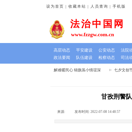
设为首页 | 收藏本站 | 人员查询 | 手机版
法治中国网
www.fzzgw.com.cn
高层动态
平安建设
公安动态
法院
政法要闻
队伍建设
检察动态
司法
河南通许法院：排忧解难暖民心 锦旗虽小情谊深
七夕文创节
甘孜刑警队
来源:
|
发布时间:
2022-07-08 14:48:57
|