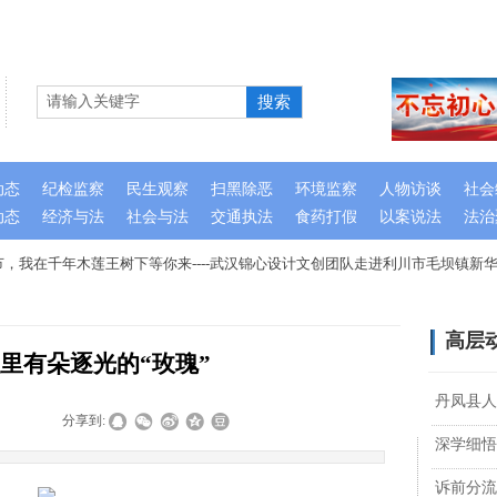
搜索
动态
纪检监察
民生观察
扫黑除恶
环境监察
人物访谈
社会
动态
经济与法
社会与法
交通执法
食药打假
以案说法
法治
，我在千年木莲王树下等你来----武汉锦心设计文创团队走进利川市毛坝镇新华
高层
里有朵逐光的“玫瑰”
丹凤县人
|
|
分享到:
深学细悟
诉前分流