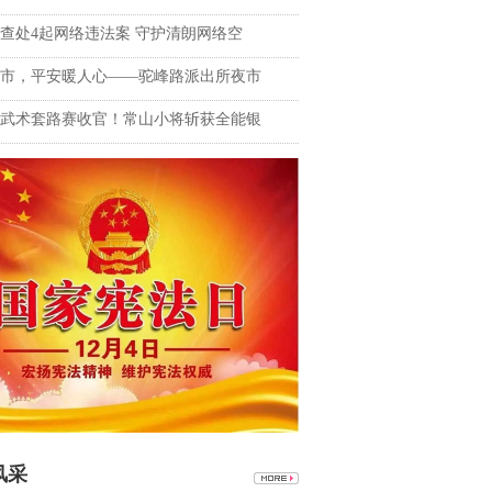
查处4起网络违法案 守护清朗网络空
市，平安暖人心——驼峰路派出所夜市
武术套路赛收官！常山小将斩获全能银
风采