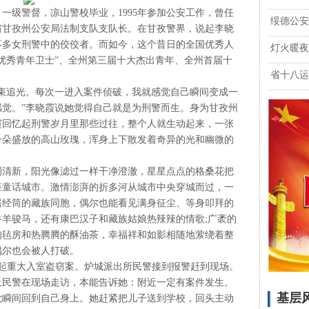
，一级警督，凉山警校毕业，1995年参加公安工作，曾任
绥德公安
省甘孜州公安局法制支队支队长。在甘孜警界，说起李晓
不多女刑警中的佼佼者。而如今，这个昔日的全国优秀人
灯火暖夜
优秀青年卫士”、全州第三届十大杰出青年、全州首届十
省十八运
束追光。每次一进入案件侦破，我就感觉自己瞬间变成一
觉。”李晓霞说她觉得自己就是为刑警而生。身为甘孜州
霞回忆起刑警岁月里那些过往，整个人就生动起来，一张
一朵盛放的高山玫瑰，浑身上下散发着奇异的光和幽微的
冽清新，阳光像滤过一样干净澄澈，星星点点的格桑花把
座童话城市。激情澎湃的折多河从城市中央穿城而过，一
摇经筒的藏族同胞，偶尔也能看见满身征尘、等身叩拜的
羊骏马，还有康巴汉子和藏族姑娘热辣辣的情歌;广袤的
的毡房和热腾腾的酥油茶，幸福祥和如影相随地萦绕着整
偶尔也会被人打破。
一起重大入室盗窃案。炉城派出所民警接到报警赶到现场。
上民警在现场走访，本能告诉她：附近一定有案件发生。
基层
觉瞬间回到自己身上。她赶紧把儿子送到学校，回头主动