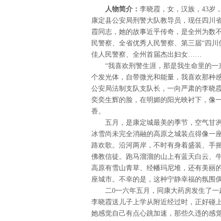
人物简介：
李晓霞，女，汉族，43岁
康定县公安局刑警大队教导员，现任四川
霞同志，她的故事近乎传奇，是全州为数
民警察、全省优秀人民警察、第三届“四川
佳人民警察、全州首届杰出妇女……
“我喜欢刑警生涯，那是我生命里的一
个发光体，自带微光和能量，我喜欢那种感
公安局法制支队支队长，一向严肃的李晓
奕奕生辉的脸，在明媚的阳光映衬下，像
香。
五月，是康定城最美的季节，空气甘
冰雪尚未完全消融的高原之城装点得像一
路欢歌。沿河两岸，不时有身着盛装、手
佛教信徒。跑马溜溜的山上有蓝天白云、牛
高原有雪山青草、经幡玛尼堆，还有美丽
座城市。不幸的是，这种宁静幸福的氛围
二0一六年五月，同康大药房发生了
李晓霞送儿子上学从附近经过时，正好碰
她感觉自己有点心跳加速，那些久违的感