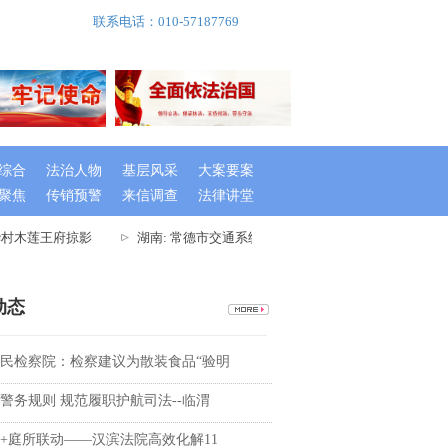
联系电话：010-57187769
综合
法治人物
基层风采
大案要案
聚焦
传销预警
来信调查
法律讲堂
村木莲王府掠影
湖南: 常德市交通系统举办出租车驾驶员创文专题培训班
动态
民检察院：检察建议为散装食品“验明
警务规则 规范履职护航司法--临渭
+庭所联动——汉滨法院高效化解11