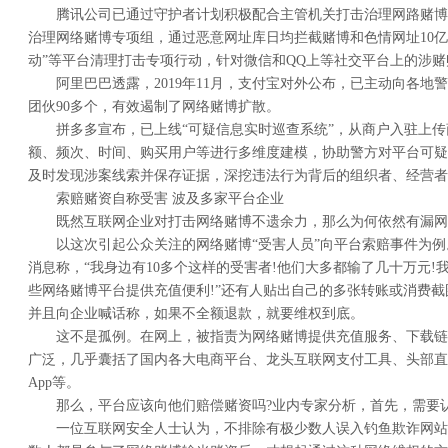
腾讯公司已通过守护者计划积极配合主管机关打击治理网路赌博
治理网络赌博专项组，通过恶意网址库日均拦截赌博和色情网址10亿
动”等平台清理打击专项行动，针对微信和QQ上等社交平台上的涉
阿里巴巴透露，2019年11月，支付宝对外公布，已主动向各地警
团伙90多个，有效遏制了网络赌博扩散。
拼多多宣布，已上线“可疑信息实时巡查系统”，从商户入驻上
额、频次、时间、购买用户等进行多维度建模，协助警方对平台可疑
及时发现涉案线索并保存证据，深挖违法行为背后的组织者、经营者
索赔赌资自称受害 波及多家平台企业
既然互联网企业对打击网络赌博不遗余力，那么为何依然有漏网
以这次引起公众关注的网络赌博“受害人员”向平台索赔事件为例
消息称，“我身边有10多个这样的受害者!他们大多都输了几十万元!
些网络赌博平台提供充值便利!”还有人贴出自己的多张转账或消费
并且向企业喊话称，如果不全额退款，就要维权到底。
这不是孤例。在网上，被指责为网络赌博提供充值服务、下载链
广泛，几乎囊括了国内各大电商平台、龙头互联网支付工具、头部直
App等。
那么，平台应该向他们赔偿赌资吗?业内专家分析，首先，需要认
一位互联网安全人士认为，不排除有极少数人误入钓鱼欺诈网站