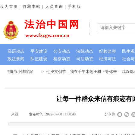
设为首页 | 收藏本站 | 人员查询 | 手机版
法治中国网
www.fzzgw.com.cn
高层动态
平安建设
公安动态
法院动态
纪检监察
民生观
政法要闻
队伍建设
检察动态
司法动态
经济与法
社会与
 锦旗虽小情谊深
七夕文创节，我在千年木莲王树下等你来----武汉
让每一件群众来信有痕迹有
来源:
|
发布时间:
2022-07-08 11:00:40
|
|
|
分享到: