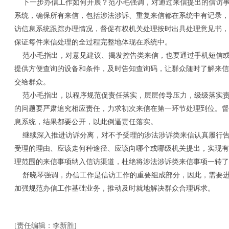
下一步办信工作如何开展？范小毛强调，对通过来信提出的信访事
系统，确保所有来信，包括涉法涉诉、重复来信都在系统中有记录，
访信息系统跟踪办理情况，督促有权机关处理按时出具处理意见书，
保证每件来信处理的全过程完整地体现在系统中。
范小毛指出，对意见建议、揭发控告类来信，也要通过手机短信或
提供方便查询的设备和条件，及时告知查询码，让群众随时了解来信
交给群众。
范小毛指出，以程序规范促责任落实，层层传导压力，级级落实责
的问题要严肃追究相应责任，力求初次来信在第一环节处理到位。督
息系统，结果都要公开，以此倒逼责任落实。
继续深入推进访诉分离，对不予受理的涉法涉诉类来信认真履行告
受理的理由、应该走何种途径、应该向哪个或哪级机关提出，实现有
理范围的来信事项纳入信访渠道，杜绝将涉法涉诉类来信事项一转了
舒晓琴强调，办信工作是信访工作的重要组成部分，因此，需要进
加强规范办信工作基础业务，推动及时就地解决群众合理诉求。
[责任编辑：李新胜]