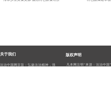
关于我们
版权声明
凡本网注明“来源：法治中国
法治中国网宗旨：弘扬法治精神，强
作品，均为法治中国合法拥
化依法治国、依法执政、依法行政、
有权使用的作品，未经本网
依法治理、依法维权意识，打造及
转载、摘编或利用其它方式
时、权威、有影响力的中国法治服务
作品。
平台。