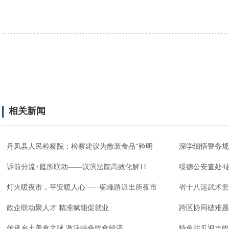
相关新闻
丹凤县人民检察院：检察建议为散装食品“验明
深学细悟警务规
诉前分流+庭所联动——汉滨法院高效化解11
绥德公安查处4
灯火暖夜市，平安暖人心——驼峰路派出所夜市
省十八运武术套
政企联动聚人才 精准赋能促就业
跨区协同破难题
传承乡土美食文脉 激活特色饮食经济
特色甜瓜迎丰收