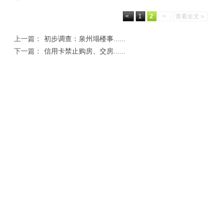
<
1
2
>
查看全文 »
上一篇：
初步调查：泉州塌楼事......
下一篇：
信用卡禁止购房、交房......