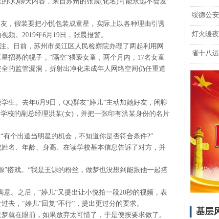
的QQ聊天内容，来自苏州的张晨(化名)可能永远不会发
绥德公安
网友，假装要把小悦包装成童星，实际上以各种理由引诱
灯火暖夜
频。2019年6月19日，张晨报警。
关注。日前，苏州市吴江区人民检察院办理了两起利用网
省十八运
星招募的幌子，“隔空”猥亵女童，两个月内，17名女童
安全的监管漏洞，折射出净化未成年人网络空间仍任重道
级学生。去年6月9日，QQ群友“婷儿”主动加她好友，闲聊
训学校的副总经理洪某(女)，并把一张印有洪某身份的名片
“有个出道当明星的机会，不知道你是否符合条件?”
把姓名、年龄、身高、在读学校基本信息告诉了对方，并
源”搭戏。“我是王源的粉丝，做梦也没想到能跟他一起搭
满意。之后，“婷儿”又提出让小悦拍一段20秒的视频，表
过去，“婷儿”回复“不行”，提出更过分的要求。
基层
星梦就在眼前，如果放弃太可惜了，于是便按要求做了。