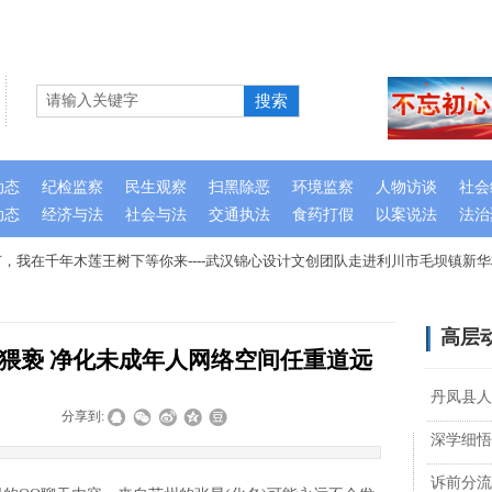
搜索
动态
纪检监察
民生观察
扫黑除恶
环境监察
人物访谈
社会
动态
经济与法
社会与法
交通执法
食药打假
以案说法
法治
，我在千年木莲王树下等你来----武汉锦心设计文创团队走进利川市毛坝镇新华
高层
”猥亵 净化未成年人网络空间任重道远
丹凤县人
|
|
分享到:
深学细悟
诉前分流