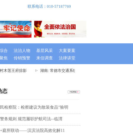
联系电话：010-57187769
综合
法治人物
基层风采
大案要案
聚焦
传销预警
来信调查
法律讲堂
村木莲王府掠影
湖南: 常德市交通系统举办出租车驾驶员创文专题培训班
动态
民检察院：检察建议为散装食品“验明
警务规则 规范履职护航司法--临渭
+庭所联动——汉滨法院高效化解11