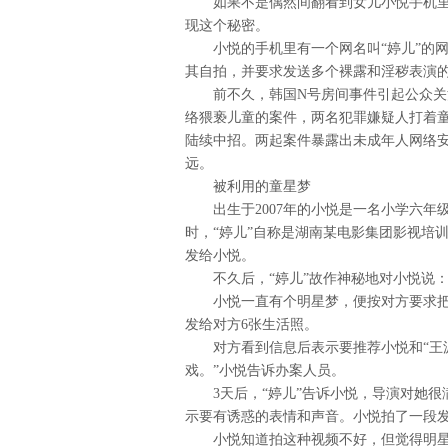
如果不是偶然间翻看到女儿小悦手机里
现这个秘密。
小悦的手机里有一个网名叫“婷儿”的
其自拍，并要求发送多个裸露和淫秽表演的视
前不久，韩国N号房间事件引起公众
络猥亵儿童的案件，两名犯罪嫌疑人打着童
陆续中招。两起案件暴露出未成年人网络
远。
被利用的童星梦
出生于2007年的小悦是一名小学六年
时，“婷儿”自称是湖南某电影集团影视培
发给小悦。
不久后，“婷儿”故作神秘地对小悦说：
小悦一直有个明星梦，便按对方要求
发给对方6张生活照。
对方看到信息后表示要推荐小悦和“王
戏。”小悦告诉办案人员。
3天后，“婷儿”告诉小悦，导演对她很
示要有诱惑的表情和声音。小悦拍了一段发
小悦知道拍这种视频不好，但觉得明