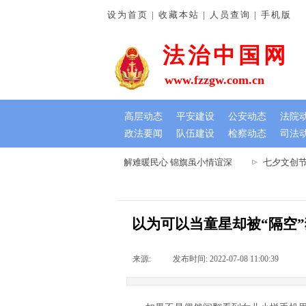
设为首页 | 收藏本站 | 人员查询 | 手机版
法治中国网
www.fzzgw.com.cn
高层动态
平安建设
公安动态
法院
政法要闻
队伍建设
检察动态
司法
河南通许法院：排忧解难暖民心 锦旗虽小情谊深
七夕文创节
以为可以当童星却被“隔空
来源:
|
发布时间:
2022-07-08 11:00:39
|