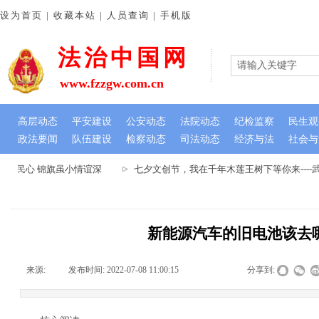
设为首页 | 收藏本站 | 人员查询 | 手机版
法治中国网
www.fzzgw.com.cn
高层动态
平安建设
公安动态
法院动态
纪检监察
民生观
政法要闻
队伍建设
检察动态
司法动态
经济与法
社会与
暖民心 锦旗虽小情谊深
七夕文创节，我在千年木莲王树下等你来----
新能源汽车的旧电池该去
来源:
|
发布时间:
2022-07-08 11:00:15
|
|
|
分享到: