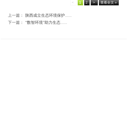
<
1
2
>
查看全文 »
上一篇：
陕西成立生态环境保护......
下一篇：
“数智环境”助力生态......
相关新闻
丹凤县人民检察院：检察建议为散装食品“验明
深学细悟警务规
诉前分流+庭所联动——汉滨法院高效化解11
绥德公安查处4
灯火暖夜市，平安暖人心——驼峰路派出所夜市
省十八运武术套