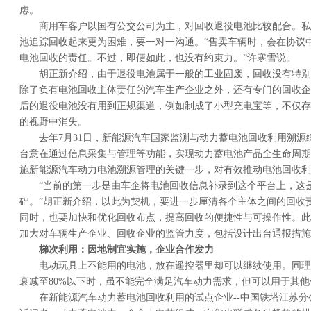
虑。
商用车客户以国有公交公司为主，对回收退役电池比较配合。私
池追踪回收起来更为困难，要一对一沟通。“售卖车辆时，会在协议
电池回收的责任。不过，即便如此，也没有约束力。”许寒雪说。
胡正新介绍，由于退役电池属于一般的工业固废，回收没有特别
除了负有电池回收主体责任的汽车生产企业之外，还有专门的回收企
后的退役电池没有用到正规渠道，例如制成了小型充电宝等，不仅存
的视野中消失。
去年7月31日，新能源汽车国家监测与动力蓄电池回收利用溯源
台意在通过信息采集与管理等功能，实现动力蓄电池产品全生命周期
施新能源汽车动力电池溯源管理的关键一步，对有效推动电池回收利
“当前的第一步是由车企将电池回收信息补录到这个平台上，这
础。”胡正新介绍，以此为契机，要进一步厘清各个主体之间的回收
同时，也要加快和优化回收布点，提高回收的便捷性与可操作性。此
加大对车辆生产企业、回收企业的监管力度，包括设计出台通报措施
梯次利用：因地制宜实施，企业合作发力
电动玩具上不能用的电池，放在遥控器里却可以继续使用。同理
衰减至80%以下时，虽不能完全满足汽车动力需求，但可以用于其
在新能源汽车动力蓄电池回收利用的试点企业--中国铁塔江苏