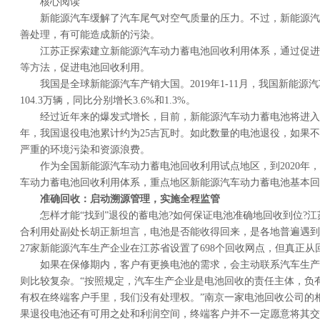
核心阅读
新能源汽车缓解了汽车尾气对空气质量的压力。不过，新能源汽
善处理，有可能造成新的污染。
江苏正探索建立新能源汽车动力蓄电池回收利用体系，通过促进
等方法，促进电池回收利用。
我国是全球新能源汽车产销大国。2019年1-11月，我国新能源汽
104.3万辆，同比分别增长3.6%和1.3%。
经过近年来的爆发式增长，目前，新能源汽车动力蓄电池将进入规
年，我国退役电池累计约为25吉瓦时。如此数量的电池退役，如果
严重的环境污染和资源浪费。
作为全国新能源汽车动力蓄电池回收利用试点地区，到2020年
车动力蓄电池回收利用体系，重点地区新能源汽车动力蓄电池基本回
准确回收：启动溯源管理，实施全程监管
怎样才能“找到”退役的蓄电池?如何保证电池准确地回收到位?
合利用处副处长胡正新坦言，电池是否能收得回来，是各地普遍遇到
27家新能源汽车生产企业在江苏省设置了698个回收网点，但真正
如果在保修期内，客户有更换电池的需求，会主动联系汽车生产
则比较复杂。“按照规定，汽车生产企业是电池回收的责任主体，负
有权在终端客户手里，我们没有处理权。”南京一家电池回收公司的
果退役电池还有可用之处和利润空间，终端客户并不一定愿意将其交