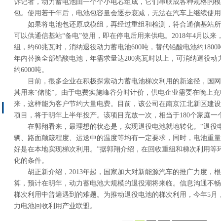
诉记者，动力蓄电池由一个个小电芯组成，它们串联成各种规格的模
包。使用若干年后，电池包容量会逐步衰减，无法在汽车上继续使用
如果将电池包还原成模组，再经过重组和检测，符合通信基站所
可以供通信基站“备电”使用，即在停电后用来供电。2018年4月以来
组，约60兆瓦时，消纳退役动力蓄电池600吨，替代铅酸电池约180
年内替换全部铅酸电池，年需求量达200兆瓦时以上，可消纳退役动力
约6000吨。
目前，很多企业在积极探索动力蓄电池梯次利用的新途径，国网
其用来“储能”。由于电费实施峰谷分时计价，供电企业需要在晚上
来，这样能为客户节约大量电费。目前，该公司在南京江北新区建设
项目，将于明年上半年投产。该项目充放一次，相当于180个家庭一
在郭翔看来，最理想的状态是，实现退役电池就地转化。“退役
辆、路面颠簸程度、运送中的温度等均有一定要求，同时，电池重量
好是在本地实现梯次利用。”据郭翔介绍，在回收重组和梯次利用等
化的条件。
胡正新介绍，2013年起，国家加大对新能源汽车的推广力度，
算，预计在明年，动力蓄电池大规模的退役潮将来临。信息沟通不畅
梯次利用中普遍遇到的难题。为推动退役电池的梯次利用，今年5月
力电池回收利用产业联盟。