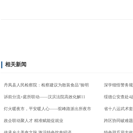
相关新闻
丹凤县人民检察院：检察建议为散装食品“验明
深学细悟警务规
诉前分流+庭所联动——汉滨法院高效化解11
绥德公安查处4
灯火暖夜市，平安暖人心——驼峰路派出所夜市
省十八运武术套
政企联动聚人才 精准赋能促就业
跨区协同破难题
传承乡土美食文脉 激活特色饮食经济
特色甜瓜迎丰收