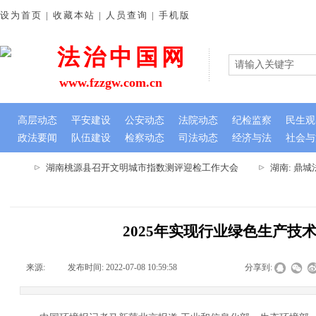
设为首页 | 收藏本站 | 人员查询 | 手机版
法治中国网
www.fzzgw.com.cn
高层动态
平安建设
公安动态
法院动态
纪检监察
民生观
政法要闻
队伍建设
检察动态
司法动态
经济与法
社会与
班
湖南桃源县召开文明城市指数测评迎检工作大会
湖南: 鼎城
2025年实现行业绿色生产技
来源:
|
发布时间:
2022-07-08 10:59:58
|
|
|
分享到: