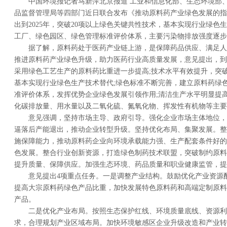
中国环境报记者马新萍北京报道 工业和信息化部、生态环境部
品监督管理局等四部门近日联合发布《推动原料药产业绿色发展的指
出到2025年，突破20项以上绿色关键共性技术，基本实现行业绿色
工厂、绿色园区、绿色管理标准评价体系，主要污染物排放强度逐步
据了解，原料药处于医药产业链上游，是保障药品供应、满足人
推进原料药产业绿色升级，助力医药行业高质量发展，意见提出，到2
采用绿色工艺生产的原料药比重进一步提高;技术水平有效提升，突破
基本实现行业绿色生产技术替代;绿色标准不断完善，建立原料药绿
准评价体系，发挥优势企业绿色发展引领作用;清洁生产水平明显提
化碳排放量、用水量以及二氧化硫、氮氧化物、挥发性有机物等主要
意见强调，坚持市场主导、政府引导。强化企业市场主体地位，
逼落后产能退出，推动企业转型升级。坚持优化布局、集聚发展。整
施保障能力，推动原料药企业向环境承载能力强、生产配套条件好的
色发展。整合行业创新资源，打造绿色制药技术联盟，突破制约原料
提升质量、保障供应。加强生态环境、药品质量和职业健康监管，提
意见提出4项重点任务。一是调整产业结构。鼓励优化产业资源
提高大宗原料药绿色产品比重，加快发展特色原料药和高端定制原料
产品。
二是优化产业布局。按照生态保护红线、环境质量底线、资源利
求，合理规划产业区域布局。加快环境敏感区企业升级改造和产业转