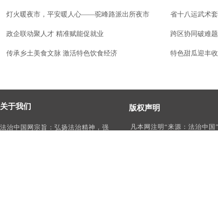
灯火暖夜市，平安暖人心——驼峰路派出所夜市
省十八运武术套
政企联动聚人才 精准赋能促就业
跨区协同破难题
传承乡土美食文脉 激活特色饮食经济
特色甜瓜迎丰收
关于我们
版权声明
凡本网注明“来源：法治中国
法治中国网宗旨：弘扬法治精神，强
作品，均为法治中国合法拥
化依法治国、依法执政、依法行政、
有权使用的作品，未经本网
依法治理、依法维权意识，打造及
转载、摘编或利用其它方式
时、权威、有影响力的中国法治服务
作品。
平台。