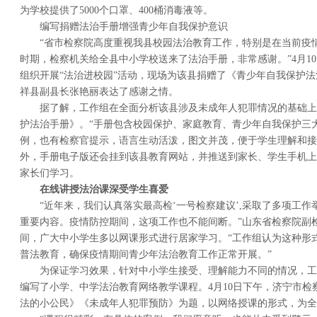
为学校提供了5000个口罩、400桶消毒液等。
编写捐赠法治手册增强青少年自我保护意识
“省市检察院高度重视我县校园法治教育工作，特别是在当前疫
时期，检察机关给全县中小学校送来了法治手册，非常感谢。”4月1
组织开展“法治进校园”活动，现场为该县捐赠了《青少年自我保护
祥县副县长张艳丽表达了感谢之情。
据了解，工作组在全面分析该县涉及未成年人犯罪情况的基础上
护法治手册》。“手册包含校园保护、家庭教育、青少年自我保护三大
例，也有检察官提示，语言生动活泼，图文并茂，便于学生理解和接
外，手册电子版还会挂到该县教育网站，并推送到家长、学生手机上
家长们学习。
在线讲授法治课深受学生喜爱
“近年来，我们认真落实最高检‘一号检察建议’,采取了多项工
重要内容。疫情防控期间，这项工作也不能间断。”山东省检察院副
间，广大中小学生多以网课形式进行居家学习。“工作组认为这种形
普法教育，确保疫情期间青少年法治教育工作正常开展。”
为保证学习效果，针对中小学生接受、理解能力不同的情况，工
编写了小学、中学法治教育网络教学课程。4月10日下午，济宁市检
法的小公民》《未成年人犯罪预防》为题，以网络授课的形式，为全