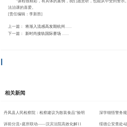
“课程很精彩，有具体的案例，我们愿意听，也能从中受到警示
法治课的喜爱。
[责任编辑：李新胜]
上一篇：
将渐入流感高发期杭州......
下一篇：
新时尚接轨国际赛场 ......
相关新闻
丹凤县人民检察院：检察建议为散装食品“验明
深学细悟警务规
诉前分流+庭所联动——汉滨法院高效化解11
绥德公安查处4