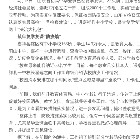
4月15日，山东省初高中毕业班已经复学复课。不久前，山东省
经济社会发展，选派1万名左右干部，组成2000个工作组，实施“进
攻坚行动。为落实复学复课要求，保证校园防疫安全，山东省检察院
认真落实最高检“一号检察建议”，走进嘉祥县中小学校，督查复学
送上“法治大礼包”。
筑牢复学复课“防疫墙”
嘉祥县辖区有中小学校163所，学生14.3万余人，是教育大县
萌山中学、嘉祥一中进行调研，查看学校测温通道、教室、餐厅、宿
况，防疫物资储备情况，并与该县教育体育局有关人员、部分学校负
“教室原来能容纳近60名学生，目前，每个教室只安排30人，课
祥县一中校长翟远杰向工作组详细介绍该校防疫工作情况。
“校园消杀安排在哪个时间段?重点区域是哪里?”座谈中，工作
问题。
“前期，我们与县教育体育局、中小学校进行了沟通，传达了上
促做好校园消杀、教学安排、食堂就餐等准备工作。”济宁市检察院
查，是为了查看防疫措施落实情况，进一步发现问题，提出整改意见
“整体上看，防疫措施落实比较到位，但有一个问题需要高度重
育，尤其是毕业班面临中高考压力，学校要重视做好心理疏导……”
题，并提出了意见建议。
据了解，在前期的沟通中，工作组了解到部分学校防疫物资不足