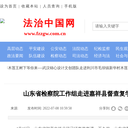
设为首页 | 收藏本站 | 人员查询 | 手机版
法治中国网
www.fzzgw.com.cn
高层动态
平安建设
公安动态
法院动态
纪检监察
民生观
政法要闻
队伍建设
检察动态
司法动态
经济与法
社会与
年木莲王树下等你来----武汉锦心设计文创团队走进利川市毛坝镇新华村木莲
山东省检察院工作组走进嘉祥县督查复
来源:
|
发布时间:
2022-07-08 10:59:58
|
|
|
分享到: