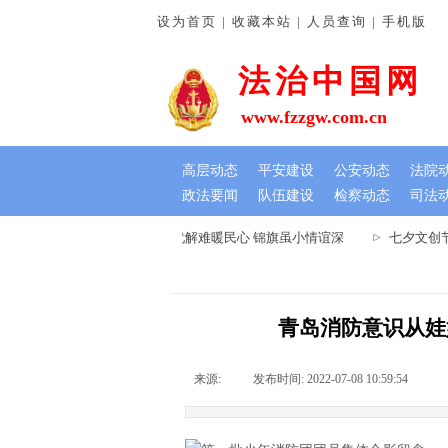
设为首页 | 收藏本站 | 人员查询 | 手机版
法治中国网
www.fzzgw.com.cn
高层动态
平安建设
公安动态
法院
政法要闻
队伍建设
检察动态
司法
河南通许法院：排忧解难暖民心 锦旗虽小情谊深
七夕文创节
青岛消防意识从娃
来源:
|
发布时间:
2022-07-08 10:59:54
|