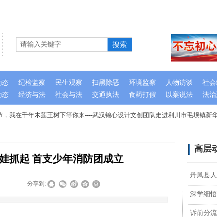
搜索
动态
纪检监察
民生观察
扫黑除恶
环境监察
人物访谈
社会
动态
经济与法
社会与法
交通执法
食药打假
以案说法
法治
，我在千年木莲王树下等你来----武汉锦心设计文创团队走进利川市毛坝镇新华
高层
娃抓起 首支少年消防团成立
丹凤县人
|
|
分享到:
深学细悟
诉前分流