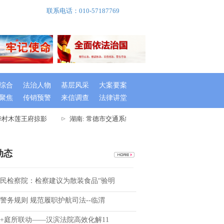
联系电话：010-57187769
综合
法治人物
基层风采
大案要案
聚焦
传销预警
来信调查
法律讲堂
村木莲王府掠影
湖南: 常德市交通系统举办出租车驾驶员创文专题培训
动态
民检察院：检察建议为散装食品“验明
警务规则 规范履职护航司法--临渭
+庭所联动——汉滨法院高效化解11