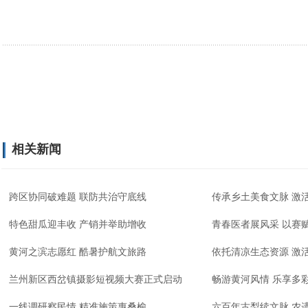
相关新闻
跨区协同破难题 联防共治守底线
传承乡土美食文脉 激
特色甜瓜迎丰收 产销并举助增收
青春医者展风采 以赛
黄河之滨志愿红 酷暑护航文旅路
依托清凉生态资源 激
兰州新区西岔镇摄影短视频大赛正式启动
畅游黄河风情 乐享多
一线调研察民情 精准施策惠桑榆
六百年古梨续文脉 农