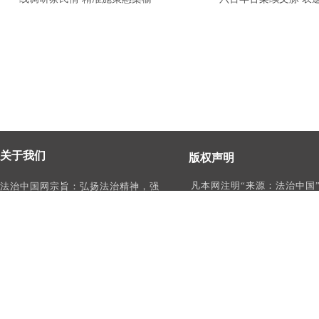
关于我们
版权声明
凡本网注明“来源：法治中国
法治中国网宗旨：弘扬法治精神，强
作品，均为法治中国合法拥
化依法治国、依法执政、依法行政、
有权使用的作品，未经本网
依法治理、依法维权意识，打造及
转载、摘编或利用其它方式
时、权威、有影响力的中国法治服务
作品。
平台。