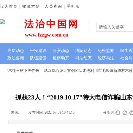
设为首页 | 收藏本站 | 人员查询 | 手机版
法治中国网
www.fzzgw.com.cn
高层动态
平安建设
公安动态
法院动态
纪检监察
民生观
政法要闻
队伍建设
检察动态
司法动态
经济与法
社会与
年木莲王树下等你来----武汉锦心设计文创团队走进利川市毛坝镇新华村木莲
抓获23人！“2019.10.17”特大电信诈
来源:
|
发布时间:
2022-07-08 10:41:16
|
|
|
分享到: