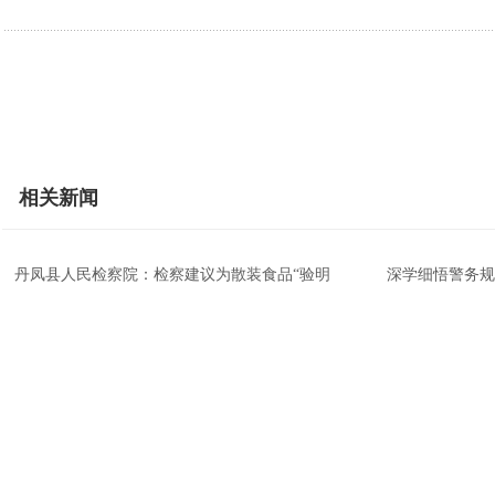
相关新闻
丹凤县人民检察院：检察建议为散装食品“验明
深学细悟警务规
诉前分流+庭所联动——汉滨法院高效化解11
绥德公安查处4
灯火暖夜市，平安暖人心——驼峰路派出所夜市
省十八运武术套
政企联动聚人才 精准赋能促就业
跨区协同破难题
传承乡土美食文脉 激活特色饮食经济
特色甜瓜迎丰收