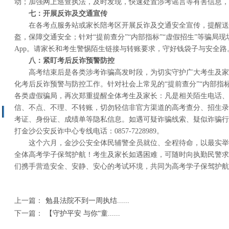
动；加强网上巡查执法，及时发现，快速处置涉考谣言等有害信息，
七：
开展反诈及交通宣传
在各考点服务站或家长陪考区开展反诈及交通安全宣传，提醒送
盔，保障交通安全；针对“提前查分”“内部指标”“虚假招生”等骗局
App。请家长和考生警惕陌生链接与转账要求，守好钱袋子与安全路
八：
紧盯考后反诈预警防控
高考结束后是各类涉考诈骗高发时段，为切实守护广大考生及家
化考后反诈预警与防控工作。针对社会上常见的“提前查分”“内部指标”
各类虚假骗局，再次郑重提醒全体考生及家长：凡是相关陌生电话、
信、不点、不理、不转账，切勿轻信非官方渠道的高考查分、招生录
考证、身份证、成绩单等隐私信息。如遇可疑诈骗线索、疑似诈骗行
打金沙公安反诈中心专线电话：0857-7228989。
这个六月，金沙公安全体民辅警全员就位、全程待命，以最实举
全体高考学子保驾护航！考生及家长如遇困难，可随时向执勤民警求
们携手营造安全、安静、安心的考试环境，共同为高考学子保驾护航
上一篇：
勉县法院不到一周执结......
下一篇：
【守护平安 与你“童......