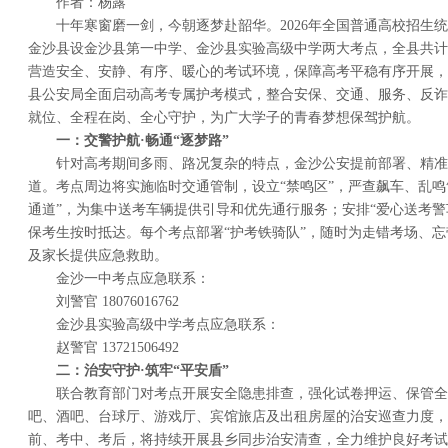
作者：杨露
十年寒窗磨一剑，今朝逐梦赴韶华。2026年全国普通高校招生统一
金沙县设金沙县第一中学、金沙县实验高级中学两大考点，全县共计
营造安全、安静、有序、暖心的考试环境，保障高考平稳有序开展，
县公安局全面启动高考专属护考模式，整合安保、交通、服务、反诈
就位、全程在岗、全心守护，为广大学子的青春梦想保驾护航。
一：
交警护航·畅通“逐梦路”
针对高考期间多雨、路况复杂的特点，金沙公安提前部署、精准
道。考点周边将实施临时交通管制，设立“禁鸣区”，严查飙车、乱鸣
通道”，为集中送考车辆提供引导和优先通行服务；安排“爱心送考警
保考生按时抵达。每个考点部署“护考铁骑队”，随时为走错考场、
及家长提供应急救助。
金沙一中考点应急联系：
刘警官 18076016762
金沙县实验高级中学考点应急联系：
赵警官 13721506492
二：
治安守护·筑牢“平安盾”
联合教育部门对考点开展安全隐患排查，强化试卷押运、保管全
吧、酒吧、台球厅、游戏厅、宾馆旅店及出租房屋的治安巡查力度，
前、考中、考后，将持续开展县乡同步治安清查，全力维护良好考试