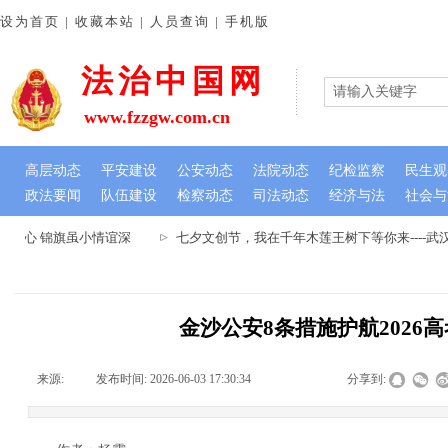
设为首页 | 收藏本站 | 人员查询 | 手机版
法治中国网
www.fzzgw.com.cn
高层动态
平安建设
公安动态
法院动态
纪检监察
民生观
政法要闻
队伍建设
检察动态
司法动态
经济与法
社会与
民心 锦旗虽小情谊深
七夕文创节，我在千年木莲王树下等你来----武
金沙公安8条措施护航2026
来源:
|
发布时间:
2026-06-03 17:30:34
|
|
|
分享到: