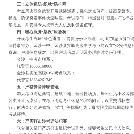
三：
立体巡防·织就“防护网”
考点周边联合武警开展武装巡逻，强化定点值守，提高见警率、
状况，确保突发事件快速响应。考试期间，特巡警对“低慢小”飞行
禁飞区，并安排专人携带无人机反制设备值守。
四：
暖心服务·架设“应急桥”
开设考生办证“绿色通道”，提供身份证办理“24小时加急服务”
律特事特办。金沙一中、金沙县实验高级中学考点均设立“公安信息
查询、户籍信息核对、出具户籍信息证明及办理临时身份证明。
金沙一中考点联系：
张警官18386168060
金沙县实验高级中学考点联系：
代警官18334261349
五：
严格静音降噪管理
加大考点周边商铺、建筑工地、营业性场所、居民生活小区等部
各类噪音污染源；在考点周边考生休息的宾馆附近，设置交通标志、
行，依法查处违法鸣笛、“炸街”等扰民行为，最大限度降低周边噪
考试环境。
六：
严厉打击涉考违法犯罪
联合相关部门严厉打击组织考试作弊、侵犯考生公民个人信息、