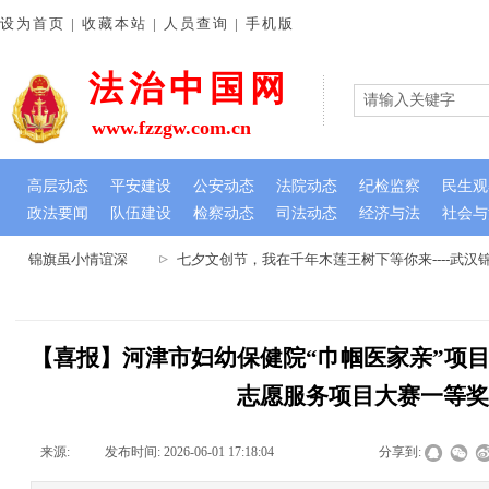
设为首页 | 收藏本站 | 人员查询 | 手机版
法治中国网
www.fzzgw.com.cn
高层动态
平安建设
公安动态
法院动态
纪检监察
民生观
政法要闻
队伍建设
检察动态
司法动态
经济与法
社会与
心 锦旗虽小情谊深
七夕文创节，我在千年木莲王树下等你来----武汉
【喜报】河津市妇幼保健院“巾帼医家亲”项
志愿服务项目大赛一等
来源:
|
发布时间:
2026-06-01 17:18:04
|
|
|
分享到: