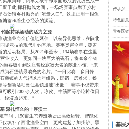
梁家河畔，钓竿划破平静水面形成的弧线已成一
汇聚于此,挥杆抛线之间，一场场赛事点燃了乡村
传承乡土
是石堡镇乡村振兴的“流量入口”。这里正用一根鱼
特色甜瓜
鱼塘蓄积着生态经济的源流。
青春医者
 钓起持续涌动的活力之源
动渔业向全价值链延伸，以差异化思维，在陕北
00人同场竞技的现代垂钓基地。赛事贯穿全年，覆盖
的活动格局。从2021年至今，194场赛事在这里
的营业收入，更如同一块巨大的磁石，将30余个省
人次的游客吸引到这座曾经寂寂无名的陕北小镇。“来
已成为石堡镇最响亮的名片。“一日比赛，多日停
让石堡镇的人气得以常年维系，民宿一房难求，餐
赛等创新活动更让县镇迅速“出圈”。赛事不仅带来
可吸引2000余人次，凉皮、牛筋面等小吃摊位日
、经济热起来。”
基 深扎恒久的丰厚沃土
殖车间，150亩生态养殖池塘正高效运转。智能化
不仅填补了西北渔业空白，更构建起了加州鲈、黑
基层