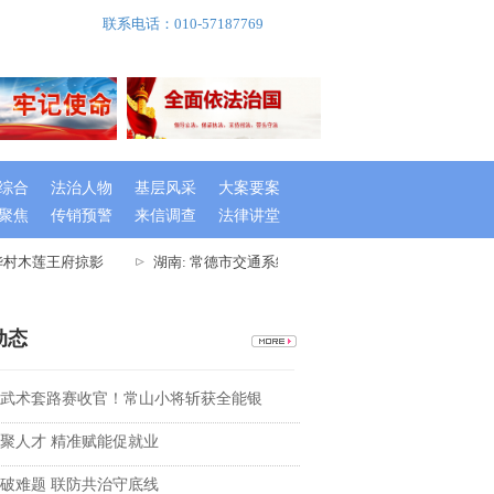
联系电话：010-57187769
综合
法治人物
基层风采
大案要案
聚焦
传销预警
来信调查
法律讲堂
村木莲王府掠影
湖南: 常德市交通系统举办出租车驾驶员创文专题培训班
动态
武术套路赛收官！常山小将斩获全能银
聚人才 精准赋能促就业
破难题 联防共治守底线