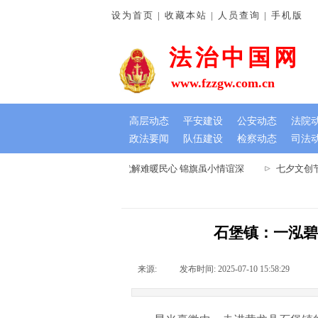
设为首页 | 收藏本站 | 人员查询 | 手机版
法治中国网
www.fzzgw.com.cn
高层动态
平安建设
公安动态
法院
政法要闻
队伍建设
检察动态
司法
河南通许法院：排忧解难暖民心 锦旗虽小情谊深
七夕文创节
石堡镇：一泓碧
来源:
|
发布时间:
2025-07-10 15:58:29
|