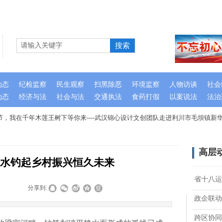
搜索
动态
纪检监察
民生观察
扫黑除恶
环境监察
人物访谈
社会
动态
经济与法
社会与法
交通执法
食药打假
以案说法
法治
，我在千年木莲王树下等你来----武汉锦心设计文创团队走进利川市毛坝镇新华
高层
水钓起乡村振兴恒久未来
省十八运
|
|
分享到:
政企联动
跨区协同