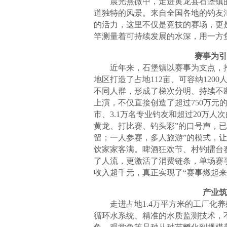
晨光熹微中，走进黄龙县石堡镇的
道独特的风景。来自全国各地的钓友
的活力，这里不仅是竞技的赛场，更
竿测量着可持续发展的水深，用一方
赛事为引
近年来，石堡镇以赛事为支点，推
地区打造了占地112亩、可容纳12
不同人群，形成了梯次分明、持续不断
上演，不仅直接创造了超过750万元
市、3.1万名专业钓友和超过20万
黄龙、打比赛、钓头彩”的口号声，
留；一人参赛，多人旅游”的模式，
饮家家客满。啤酒狂欢节、村钓擂台
了人流，更激活了消费链条，单场赛事
收入超千元，真正实现了“赛事燃起来
产业筑
走进占地1.4万平方米的工厂化养
循环水系统、精准的水质监测技术，