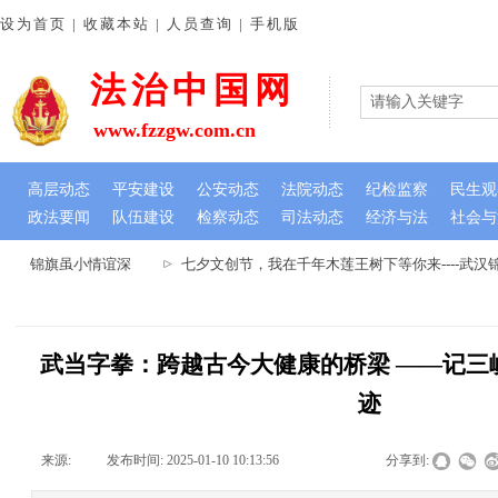
设为首页 | 收藏本站 | 人员查询 | 手机版
法治中国网
www.fzzgw.com.cn
高层动态
平安建设
公安动态
法院动态
纪检监察
民生观
政法要闻
队伍建设
检察动态
司法动态
经济与法
社会与
心 锦旗虽小情谊深
七夕文创节，我在千年木莲王树下等你来----武汉
武当字拳：跨越古今大健康的桥梁 ——记三
迹
来源:
|
发布时间:
2025-01-10 10:13:56
|
|
|
分享到: