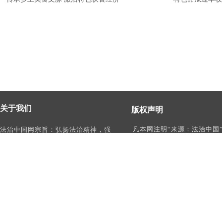
关于我们
版权声明
凡本网注明“来源：法治中国
法治中国网宗旨：弘扬法治精神，强
作品，均为法治中国合法拥
化依法治国、依法执政、依法行政、
有权使用的作品，未经本网
依法治理、依法维权意识，打造及
转载、摘编或利用其它方式
时、权威、有影响力的中国法治服务
作品。
平台。