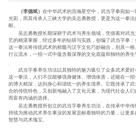
（
李德斌
）
在中华武术的浩瀚星空中，武当字拳宛如一
光彩，而其传承人三峡大学的吴志勇教授，更是为这一拳法
献。
吴志勇教授长期深耕于武术与养生领域，凭借着对武当
艺的精湛掌握，经过多年的钻研与实践，创编了武当字拳：
这一拳法将传统武术的精髓与汉字文化巧妙融合，别具一格
行云流水，一招一式中蕴含着深厚的文化底蕴和独特的养生
武当字拳养生功法以其独特的魅力吸引了众多武术爱好
这一拳法，人们不仅能够强身健体、增强体质，还能在一招
的博大精深，达到身心和谐统一的养生境界。它既传承了武
合的传统特色，又创新地融入了文化元素，为现代社会人们
而富有内涵的选择。
吴志勇教授所创立的武当字拳养生功法，在传承中华传
持续为推动武术养生事业的发展贡献着独特的力量，让更多
智慧与武术瑰宝。