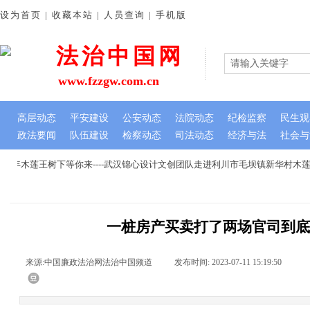
设为首页 | 收藏本站 | 人员查询 | 手机版
法治中国网
www.fzzgw.com.cn
高层动态
平安建设
公安动态
法院动态
纪检监察
民生观
政法要闻
队伍建设
检察动态
司法动态
经济与法
社会与
年木莲王树下等你来----武汉锦心设计文创团队走进利川市毛坝镇新华村木莲
一桩房产买卖打了两场官司到
来源:
中国廉政法治网法治中国频道
|
发布时间:
2023-07-11 15:19:50
|