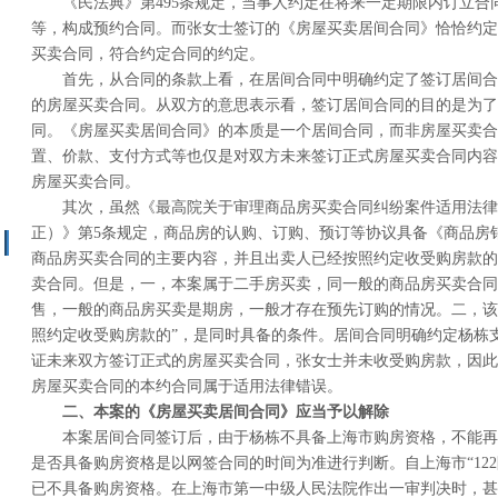
《民法典》第495条规定，当事人约定在将来一定期限内订立合
等，构成预约合同。而张女士签订的《房屋买卖居间合同》恰恰约定
买卖合同，符合约定合同的约定。
首先，从合同的条款上看，在居间合同中明确约定了签订居间合
的房屋买卖合同。从双方的意思表示看，签订居间合同的目的是为了
同。《房屋买卖居间合同》的本质是一个居间合同，而非房屋买卖合
置、价款、支付方式等也仅是对双方未来签订正式房屋买卖合同内容
房屋买卖合同。
其次，虽然《最高院关于审理商品房买卖合同纠纷案件适用法律若干
正）》第5条规定，商品房的认购、订购、预订等协议具备《商品房
商品房买卖合同的主要内容，并且出卖人已经按照约定收受购房款的
卖合同。但是，一，本案属于二手房买卖，同一般的商品房买卖合同
售，一般的商品房买卖是期房，一般才存在预先订购的情况。二，该
照约定收受购房款的”，是同时具备的条件。居间合同明确约定杨栋支
证未来双方签订正式的房屋买卖合同，张女士并未收受购房款，因此
房屋买卖合同的本约合同属于适用法律错误。
二、本案的《房屋买卖居间合同》应当予以解除
本案居间合同签订后，由于杨栋不具备上海市购房资格，不能再
是否具备购房资格是以网签合同的时间为准进行判断。自上海市“12
已不具备购房资格。在上海市第一中级人民法院作出一审判决时，甚