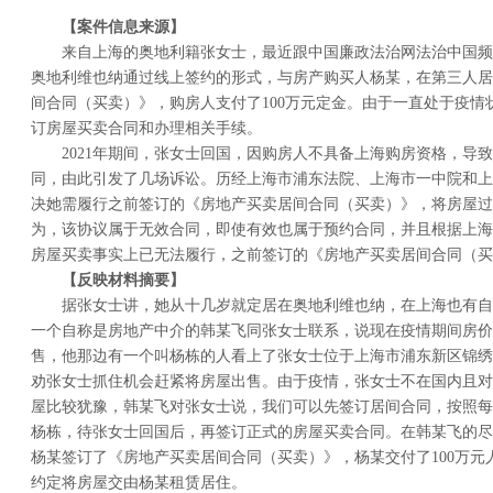
【案件信息来源】
来自上海的奥地利籍张女士，最近跟中国廉政法治网法治中国频道反
奥地利维也纳通过线上签约的形式，与房产购买人杨某，在第三人居
间合同（买卖）》，购房人支付了100万元定金。由于一直处于疫情
订房屋买卖合同和办理相关手续。
2021年期间，张女士回国，因购房人不具备上海购房资格，导致
同，由此引发了几场诉讼。历经上海市浦东法院、上海市一中院和上
决她需履行之前签订的《房地产买卖居间合同（买卖）》，将房屋过
为，该协议属于无效合同，即使有效也属于预约合同，并且根据上海
房屋买卖事实上已无法履行，之前签订的《房地产买卖居间合同（买
【反映材料摘要】
据张女士讲，她从十几岁就定居在奥地利维也纳，在上海也有自己的
一个自称是房地产中介的韩某飞同张女士联系，说现在疫情期间房价
售，他那边有一个叫杨栋的人看上了张女士位于上海市浦东新区锦绣路25
劝张女士抓住机会赶紧将房屋出售。由于疫情，张女士不在国内且对
屋比较犹豫，韩某飞对张女士说，我们可以先签订居间合同，按照每月
杨栋，待张女士回国后，再签订正式的房屋买卖合同。在韩某飞的尽
杨某签订了《房地产买卖居间合同（买卖）》，杨某交付了100万元
约定将房屋交由杨某租赁居住。