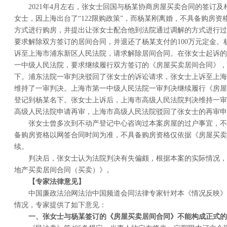
2021年4月左右，张女士回国与杨某协商房屋买卖合同的签订及
女士，因上海出台了“122限购政策”，而杨某刚离婚，不具备购房
方式进行购房，并提出让张女士配合他到法院通过调解的方式进行过
要求解除双方签订的居间合同，并退还了杨某支付的100万元定金。
诉至上海市浦东新区人民法院，请求解除居间合同。在张女士起诉的
一中级人民法院，要求继续履行双方签订的《房屋买卖居间合同》，
下。浦东法院一审判决驳回了张女士的诉讼请求，张女士上诉至上海
维持了一审判决。上海市第一中级人民法院一审判决继续履行《房屋
登记到杨某名下。张女士上诉后，上海市高级人民法院判决维持一审
高级人民法院申请再审，上海市高级人民法院驳回了张女士的再审申
张女士曾多次到不动产登记中心咨询过本案房屋的过户事宜，不
备购房资格以网签合同时间为准，不具备购房资格仅依据《房屋买卖
续。
判决后，张女士认为法院判决有失偏颇，根据本案的实际情况，
地产买卖居间合同（买卖）》。
【专家法律意见】
中国廉政法治网法治中国频道会同法律专家针对本《情况反映》
情况，专家提供了如下意见：
一、张女士与杨某签订的《房屋买卖居间合同》不能构成正式的