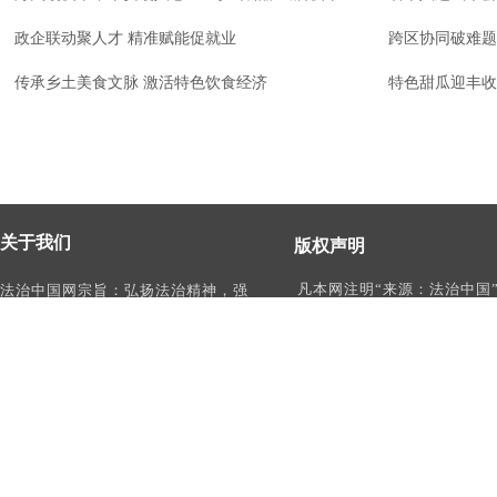
政企联动聚人才 精准赋能促就业
跨区协同破难题
传承乡土美食文脉 激活特色饮食经济
特色甜瓜迎丰收
关于我们
版权声明
凡本网注明“来源：法治中国
法治中国网宗旨：弘扬法治精神，强
作品，均为法治中国合法拥
化依法治国、依法执政、依法行政、
有权使用的作品，未经本网
依法治理、依法维权意识，打造及
转载、摘编或利用其它方式
时、权威、有影响力的中国法治服务
作品。
平台。