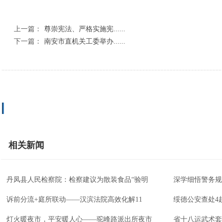
上一篇：
尊崇宪法、严格实施宪......
下一篇：
南安市直机关工委举办......
相关新闻
丹凤县人民检察院：检察建议为散装食品“验明
深学细悟警务规
诉前分流+庭所联动——汉滨法院高效化解11
绥德公安查处4
灯火暖夜市，平安暖人心——驼峰路派出所夜市
省十八运武术套