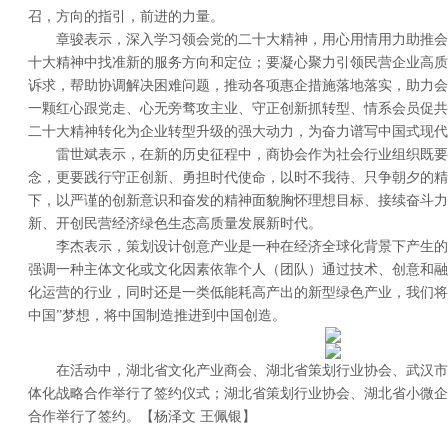
召，方向的指引，前进的力量。
章骏表示，深入学习领会党的二十大精神，用心用情用力助推会
十大精神中找准新的服务方向和定位；要凝心聚力引领民营企业高质
诉求，帮助协调解决困难问题，推动各项惠企措施落地落实，助力会
一颗红心跟党走、心无旁骛攻主业、守正创新抓转型、情系会员促共
二十大精神转化为企业转型升级的强大动力，为奋力谱写中国式现代
雷世斌表示，在新的历史征程中，商协会作为社会行业组织既要
念，更要践行守正创新、勇担时代使命，以时不我待、只争朝夕的精
下，以严谨的创新意识和奋发的精神面貌胸怀理想目标、接续奋斗力
新、开创民营经济绿色生态高质量发展新时代。
李杰表示，策划设计创意产业是一种在经济全球化背景下产生的
强调一种主体文化或文化因素依靠个人（团队）通过技术、创意和融
化运营的行业，同时还是一类低能耗高产出的新型绿色产业，我们将
中国”梦想，将中国制造推进到中国创造。
在活动中，湖北省文化产业商会、湖北省策划行业协会、武汉市室
体化战略合作举行了签约仪式；湖北省策划行业协会、湖北省小微企
合作举行了签约。【杨泽文 王佩银】