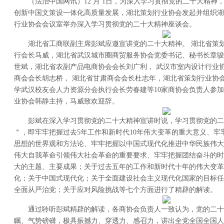
（法治中国网讯）12 月 1日，为深入学习贯彻党的二十大精神
创新中国文策设一体化高质量发展，湖北策划行业协会发起并组织湖
行业协会会议室举办深入学习贯彻党的二十大精神座谈会。
湖北省工商联副主席彭斌应邀宣讲党的二十大精神。 湖北省策划
行会长马威，湖北省武汉城市圈商贸服务协会党委书记、秘书长章骏
世斌，湖北省农副产品电商协会会长刘广利， 武汉市室内设计行业
商会会长胡志桥， 湖北省甘肃商会会长杜志年，湖北省策划行业协
学武汉校友会人力资源分会执行会长劳春建等10家商协会负责人参
业协会韩静主持，马威致欢迎辞。
彭斌在深入学习贯彻党的二十大精神宣讲时说，学习贯彻党的二
＂，即牢牢把握过去5年工作和新时代10年伟大变革的重大意义、牢
思想的世界观和方法论、牢牢把握以中国式现代化推进中华民族伟大
伟大自我革命引领伟大社会革命的重要要求、牢牢把握团结奋斗的时
大的主题、主要成果；关于过去五年的工作和新时代十年的伟大变革
化；关于中国式现代化；关于全面建设社会主义现代化国家的目标任
全面从严治党；关于应对风险挑战等七个方面进行了精辟的解读。
通过聆听彭斌精辟的解读，各商协会负责人一致认为，党的二十
瞩、气势磅礴，极具振撼力、穿透力、感召力，讲出全党全国全国人