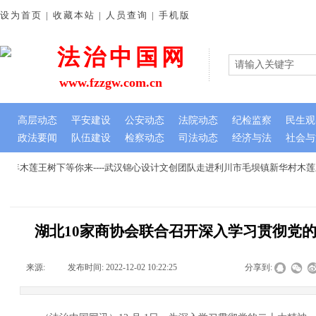
设为首页 | 收藏本站 | 人员查询 | 手机版
法治中国网
www.fzzgw.com.cn
高层动态
平安建设
公安动态
法院动态
纪检监察
民生观
政法要闻
队伍建设
检察动态
司法动态
经济与法
社会与
年木莲王树下等你来----武汉锦心设计文创团队走进利川市毛坝镇新华村木莲
湖北10家商协会联合召开深入学习贯彻党
来源:
|
发布时间:
2022-12-02 10:22:25
|
|
|
分享到: