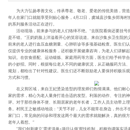
为大力弘扬孝善文化，传承尊老、敬老、爱老的传统美德，营造
年人在家门口就能享受到贴心服务，4月22日，虞城县沙集乡郑海村
的系列服务活动正在进行。
活动现场，前来参与的老人们络绎不绝。“去医院看病还要挂号排
是不错。”王奶奶脸上洋溢着开心的笑容说道。来自沙集乡卫生院的
前来的老人进行血压血糖测量、心肺听诊等多项基础检查。医生们认
仅提供专业的健康体检服务，还积极开展健康咨询，为老人们讲解起
知识。在饮食搭配、运动锻炼、家庭用药等方面，医生们给予科学合
的小妙招。同时，根据每位老人不同的健康状况，从正确服药方法、
规划，都给出了针对性建议。医生们还不断鼓励老人要保持积极乐观
方式和习惯。
在义剪区域，来自王妃烫染造型的理发师们热情满满。他们耐心
家的需求，精心为老人量身打造合适的发型。利落的动作、专注的神
评。对于那些身体不便、长期居家的老年长者，工作人员主动带上理
务。村民王之敏感动地说：“关节不好，儿女不能常在身边，外出不
家门口，常见病的问诊和理发这两个最大的需求就能解决，真的很方
老年人着想。”
"我们创新建立'需求清单+项目认领'帮扶机制，积极协调落实适