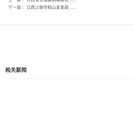
下一篇：
江西上饶市铅山县篁碧......
相关新闻
政企联动聚人才 精准赋能促就业
跨区协同破难题 联防
传承乡土美食文脉 激活特色饮食经济
特色甜瓜迎丰收 产销
青春医者展风采 以赛赋能护健康
黄河之滨志愿红 酷暑
依托清凉生态资源 激活夏日文旅热经济
兰州新区西岔镇摄影短