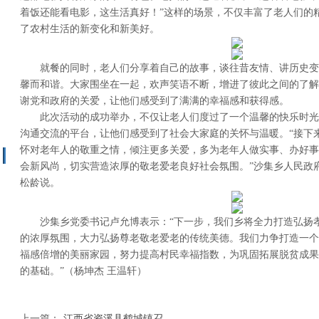
着饭还能看电影，这生活真好！”这样的场景，不仅丰富了老人们的
了农村生活的新变化和新美好。
就餐的同时，老人们分享着自己的故事，谈往昔友情、讲历史变
馨而和谐。大家围坐在一起，欢声笑语不断，增进了彼此之间的了解
谢党和政府的关爱，让他们感受到了满满的幸福感和获得感。
此次活动的成功举办，不仅让老人们度过了一个温馨的快乐时光
沟通交流的平台，让他们感受到了社会大家庭的关怀与温暖。“接下
怀对老年人的敬重之情，倾注更多关爱，多为老年人做实事、办好事
会新风尚，切实营造浓厚的敬老爱老良好社会氛围。”沙集乡人民政
松龄说。
沙集乡党委书记卢允博表示：“下一步，我们乡将全力打造弘扬孝
的浓厚氛围，大力弘扬尊老敬老爱老的传统美德。我们力争打造一个
福感倍增的美丽家园，努力提高村民幸福指数，为巩固拓展脱贫成果
的基础。”（杨坤杰 王温轩）
上一篇：
江西省资溪县鹤城镇召......