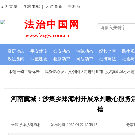
设为首页 | 收藏本站 | 人员查询 | 手机版
法治中国网
www.fzzgw.com.cn
高层动态
平安建设
公安动态
法院动态
纪检监察
民生观
政法要闻
队伍建设
检察动态
司法动态
经济与法
社会与
年木莲王树下等你来----武汉锦心设计文创团队走进利川市毛坝镇新华村木莲
河南虞城：沙集乡郑海村开展系列暖心服务活
德
来源:
沙集乡郑海村
|
发布时间:
2025-04-22 15:59:17
|
|
|
分享