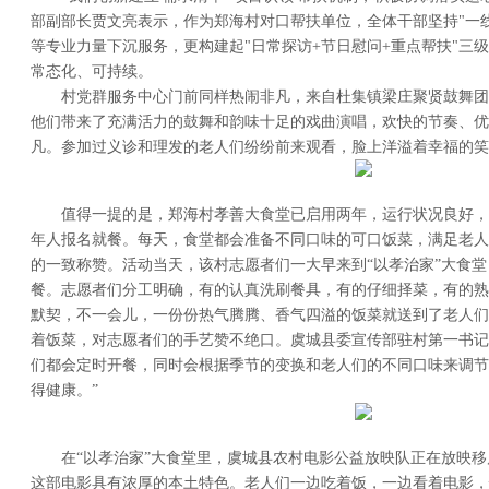
部副部长贾文亮表示，作为郑海村对口帮扶单位，全体干部坚持"一
等专业力量下沉服务，更构建起"日常探访+节日慰问+重点帮扶"三
常态化、可持续。
村党群服务中心门前同样热闹非凡，来自杜集镇梁庄聚贤鼓舞团
他们带来了充满活力的鼓舞和韵味十足的戏曲演唱，欢快的节奏、优
凡。参加过义诊和理发的老人们纷纷前来观看，脸上洋溢着幸福的笑
值得一提的是，郑海村孝善大食堂已启用两年，运行状况良好，目前
年人报名就餐。每天，食堂都会准备不同口味的可口饭菜，满足老人
的一致称赞。活动当天，该村志愿者们一大早来到“以孝治家”大食
餐。志愿者们分工明确，有的认真洗刷餐具，有的仔细择菜，有的熟
默契，不一会儿，一份份热气腾腾、香气四溢的饭菜就送到了老人们
着饭菜，对志愿者们的手艺赞不绝口。虞城县委宣传部驻村第一书记
们都会定时开餐，同时会根据季节的变换和老人们的不同口味来调节
得健康。”
在“以孝治家”大食堂里，虞城县农村电影公益放映队正在放映移
这部电影具有浓厚的本土特色。老人们一边吃着饭，一边看着电影，