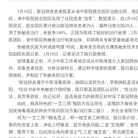
3月10日，新冠肺炎患者陈某从省中医院抚生院区治愈出院，他
此，省中医院抚生院区实现了住院患者“清零”。数据显示，自2月1
医院后，抚生院区累计收治新冠肺炎患者29人，最终治愈出院28人
用了热敏灸治疗，有效率100%。正因为取得了较好的治疗效果，2月
医团队，省中医院热敏灸治疗组黄仙保、邱祺两名专家受邀驰援湖北
热敏灸抗疫为何成效明显?对此，最有发言权的当属热敏灸技术
院副院长陈日新。3月18日，记者采访了陈日新教授。
疫情蔓延之初，不少中医工作者就尝试从中医维度介入新冠肺炎
外。采集患者信息、分析证候特点，通过科学缜密的观察，陈日新以
因病机，并制定了热敏灸防治方案。
“新冠肺炎属于中医湿毒疫病，病因以湿邪为主，早期病机是湿
阳。”结合30余年热敏灸疗病经验，陈日新及其团队认识到，“灸法
法，其芳香辟疫、扶正祛邪、提高免疫力的效用正好对应了新冠肺炎
由此，独具特色的“一艾三用”预防方应运而生，该预防方被收录
冠状病毒感染的肺炎中医药防治方案(试行第二版)》，并在全省医疗
何为“一艾三用”?顾名思义，即一根艾条三种用法。陈日新介绍
香药性宣发上焦，净化上呼吸道，提升免疫功能;二是“艾泡脚”，使
脚，暖养下焦，以此排出体内寒湿之气;三是“施艾灸”，即点燃艾条