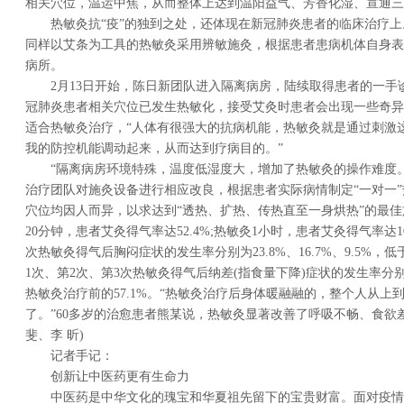
相关穴位，温运中焦，从而整体上达到温阳益气、芳香化湿、宣通三
热敏灸抗“疫”的独到之处，还体现在新冠肺炎患者的临床治疗
同样以艾条为工具的热敏灸采用辨敏施灸，根据患者患病机体自身表
病所。
2月13日开始，陈日新团队进入隔离病房，陆续取得患者的一手
冠肺炎患者相关穴位已发生热敏化，接受艾灸时患者会出现一些奇异
适合热敏灸治疗，“人体有很强大的抗病机能，热敏灸就是通过刺激
我的防控机能调动起来，从而达到疗病目的。”
“隔离病房环境特殊，温度低湿度大，增加了热敏灸的操作难度
治疗团队对施灸设备进行相应改良，根据患者实际病情制定“一对一
穴位均因人而异，以求达到“透热、扩热、传热直至一身烘热”的最
20分钟，患者艾灸得气率达52.4%;热敏灸1小时，患者艾灸得气率达1
次热敏灸得气后胸闷症状的发生率分别为23.8%、16.7%、9.5%，
1次、第2次、第3次热敏灸得气后纳差(指食量下降)症状的发生率分别为2
热敏灸治疗前的57.1%。“热敏灸治疗后身体暖融融的，整个人从上
了。”60多岁的治愈患者熊某说，热敏灸显著改善了呼吸不畅、食欲差
斐、李 昕)
记者手记：
创新让中医药更有生命力
中医药是中华文化的瑰宝和华夏祖先留下的宝贵财富。面对疫情