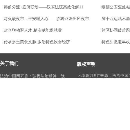
诉前分流+庭所联动——汉滨法院高效化解11
绥德公安查处4
灯火暖夜市，平安暖人心——驼峰路派出所夜市
省十八运武术套
政企联动聚人才 精准赋能促就业
跨区协同破难题
传承乡土美食文脉 激活特色饮食经济
特色甜瓜迎丰收
关于我们
版权声明
凡本网注明“来源：法治中国
法治中国网宗旨：弘扬法治精神，强
作品，均为法治中国合法拥
化依法治国、依法执政、依法行政、
有权使用的作品，未经本网
依法治理、依法维权意识，打造及
转载、摘编或利用其它方式
时、权威、有影响力的中国法治服务
作品。
平台。