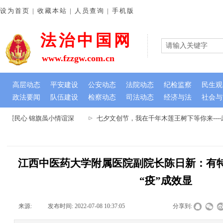
设为首页 | 收藏本站 | 人员查询 | 手机版
法治中国网
www.fzzgw.com.cn
高层动态
平安建设
公安动态
法院动态
纪检监察
民生观
政法要闻
队伍建设
检察动态
司法动态
经济与法
社会与
暖民心 锦旗虽小情谊深
七夕文创节，我在千年木莲王树下等你来---
江西中医药大学附属医院副院长陈日新：有特
“疫”成效显
来源:
|
发布时间:
2022-07-08 10:37:05
|
|
|
分享到: