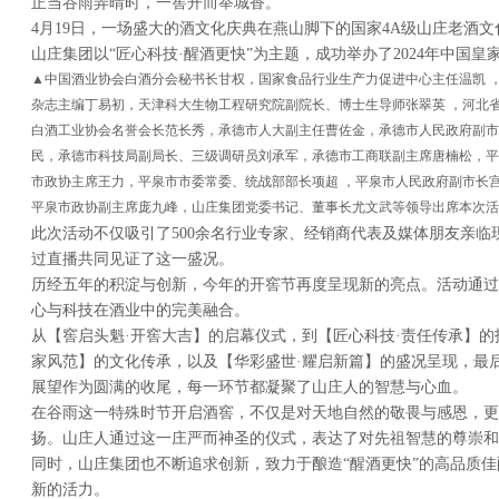
正当谷雨弄晴时，一窖开而举城香。
4月19日，一场盛大的酒文化庆典在燕山脚下的国家4A级山庄老酒
山庄集团以“匠心科技·醒酒更快”为主题，成功举办了2024年中国皇
▲中国酒业协会白酒分会秘书长甘权，国家食品行业生产力促进中心主任温凯 
杂志主编丁易初，天津科大生物工程研究院副院长、博士生导师张翠英 ，河北
白酒工业协会名誉会长范长秀，承德市人大副主任曹佐金，承德市人民政府副市
民，承德市科技局副局长、三级调研员刘承军，承德市工商联副主席唐楠松，平
市政协主席王力，平泉市市委常委、统战部部长项超 ，平泉市人民政府副市长
平泉市政协副主席庞九峰，山庄集团党委
书记
、董事长尤文武等领导出席本次活
此次活动不仅吸引了500余名行业专家、经销商代表及媒体朋友亲临现
过直播共同见证了这一盛况。
历经五年的积淀与创新，今年的开窖节再度呈现新的亮点。活动通过
心与科技在酒业中的完美融合。
从【窖启头魁·开窖大吉】的启幕仪式，到【匠心科技·责任传承】的
家风范】的文化传承，以及【华彩盛世·耀启新篇】的盛况呈现，最后
展望作为圆满的收尾，每一环节都凝聚了山庄人的智慧与心血。
在谷雨这一特殊时节开启酒窖，不仅是对天地自然的敬畏与感恩，更
扬。山庄人通过这一庄严而神圣的仪式，表达了对先祖智慧的尊崇和
同时，山庄集团也不断追求创新，致力于酿造“醒酒更快”的高品质
新的活力。