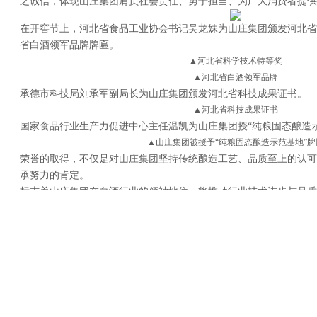
之诚信，体现山庄集团肩负社会责任、勇于担当、为广大消费者提供
在开窖节上，河北省食品工业协会
书记
吴龙妹为山庄集团颁发河北省
省白酒领军品牌牌匾。
▲河北省科学技术特等奖
▲河北省白酒领军品牌
承德市科技局刘承军副局长为山庄集团颁发河北省科技成果证书。
▲河北省科技成果证书
国家食品行业生产力促进中心主任温凯为山庄集团授“纯粮固态酿造
▲山庄集团被授予“纯粮固态酿造示范基地”牌
荣誉的取得，不仅是对山庄集团坚持传统酿造工艺、品质至上的认可
承努力的肯定。
标志着山庄集团在白酒行业的领袖地位，将推动行业技术进步与品质
展。
同时，这也展现了中国白酒文化的独特魅力，为世界呈现了中国酒文
近年来，山庄集团深耕白酒科技研发，斩获了多个“第一”荣誉：201
一家“白酒生产智能化工厂”；2019年，成为河北省第一家将5G技术应
年，河北省唯一一家白酒固态酿造产业技术研究院落户山庄；2022
品评中，山庄集团三款窖藏产品一举揽获前三名，被授予河北省白酒
获“第一”。