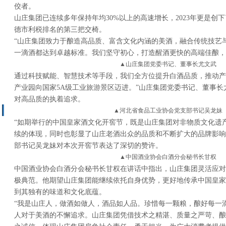
佼者。
山庄集团已连续多年保持年均30%以上的高速增长，2023年更是创
德市利税排名的第三把交椅。
“山庄集团致力于酿造高品质、富含文化内涵的美酒，融合传统技艺
一滴酒都达到卓越标准。我们坚守初心，打造醒酒更快的高端佳酿，
▲山庄集团党委
书记
、董事长尤文武
通过科技赋能、智慧技术等手段，我们全方位提升白酒品质，推动产
产业园向国家5A级工业旅游景区迈进。”山庄集团党委
书记
、董事长
对高品质的执着追求。
▲河北省食品工业协会党支部
书记
吴龙妹
“如期举行的中国皇家酒文化开窖节，既是山庄集团对非物质文化遗
续的体现，同时也彰显了山庄老酒出众的品质和不断扩大的品牌影响
部
书记
吴龙妹对本次开窖节表达了深切的赞许。
▲中国酒业协会白酒分会秘书长甘权
中国酒业协会白酒分会秘书长甘权在讲话中指出，山庄集团灵活应对
极典范。他期望山庄集团能继续依托自身优势，更好地传承中国皇家
到其独有的味道和文化底蕴。
“我是山庄人，做酒如做人，酒品如人品。珍惜每一颗粮，酿好每一
人对于美酒的不懈追求。山庄集团凭借技术之精湛、质量之严苛、酿