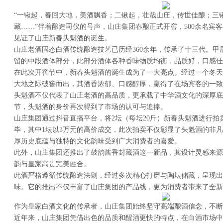
“一锹起，春回大地，美酒飘香；二锹起，壮哉山庄，传世佳酿；三
藏……”伴着酿造司仪的号声，山庄集团春酿正式开窖，500余名宾客
见证了山庄新春头魁酒的诞生。
山庄老酒固态白酒传统酿造技艺已历经360余年，传承了十三代。甲
留的中段酒体部分，此部分酒体各种香味物质均衡，品质好，口感佳
在此次开窖节中，新春头魁酒的诞生成为了一大亮点。经过一个冬天
大地之际破窖而出，其酒香浓郁、口感醇厚，赢得了在场宾客的一致
头魁酒不仅代表了山庄老酒的高品质，更承载了中华酒文化的深厚底
节，头魁酒的身价再次得到了市场的认可与追捧。
山庄集团通过抖音直播平台，将2坛（每坛20斤）新春头魁酒进行拍
毕，其中1坛以3万元的高价成交，此次拍卖不仅彰显了头魁酒的非
厚历史底蕴与独特的文化韵味受到广大消费者的喜爱。
此外，山庄集团还推出了鼓韵酱香封藏酒这一新品，其设计灵感来源
韵与皇家高贵完美融合。
此酒严格遵循传统酿造法则，经过多次精心打磨与陶坛储藏，呈现出
味。它的推出不仅丰富了山庄集团的产品线，更为消费者带来了全新
作为皇家白酒文化的传承者，山庄集团始终坚守高端酿酒信念，不断
近年来，山庄集团凭借出色的品质和醒酒更快的特点，在白酒市场中