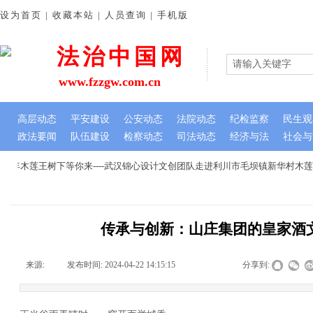
设为首页 | 收藏本站 | 人员查询 | 手机版
法治中国网
www.fzzgw.com.cn
高层动态
平安建设
公安动态
法院动态
纪检监察
民生观
政法要闻
队伍建设
检察动态
司法动态
经济与法
社会与
千年木莲王树下等你来----武汉锦心设计文创团队走进利川市毛坝镇新华村木莲
传承与创新：山庄集团的皇家酒
来源:
|
发布时间:
2024-04-22 14:15:15
|
|
|
分享到: