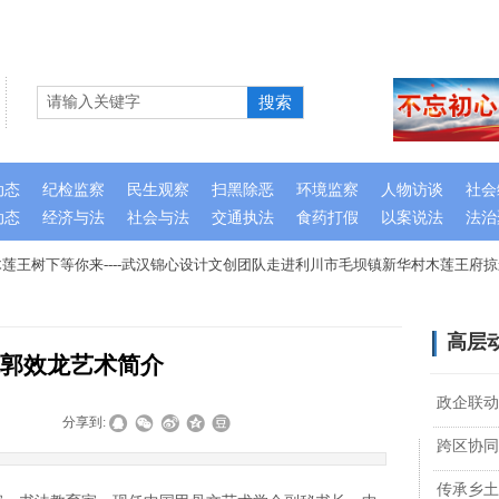
搜索
动态
纪检监察
民生观察
扫黑除恶
环境监察
人物访谈
社会
动态
经济与法
社会与法
交通执法
食药打假
以案说法
法治
王树下等你来----武汉锦心设计文创团队走进利川市毛坝镇新华村木莲王府掠
高层
郭效龙艺术简介
政企联动
|
|
分享到:
跨区协同
传承乡土