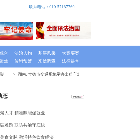
联系电话：010-57187769
综合
法治人物
基层风采
大案要案
聚焦
传销预警
来信调查
法律讲堂
影
湖南: 常德市交通系统举办出租车驾驶员创文专题培训班
湖南
动态
聚人才 精准赋能促就业
破难题 联防共治守底线
美食文脉 激活特色饮食经济