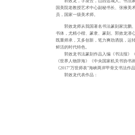
郭效龙，字凌云，山西运城人。书法家
国美院老教授艺术中心副秘书长、张掖美
员，国家一级美术师。
郭效龙师从我国著名书法篆刻家沈鹏、
书体，尤精小楷、篆隶、篆刻。郭效龙潜
既重师承，又多创新，笔力爽劲洒脱，运
鲜活的时代特色。
郭效龙书法篆刻作品入编《书法报》《商
《世界人物辞海》《中央国家机关书协书
《2017“万世师表”海峡两岸甲骨文书法
郭效龙代表作品：