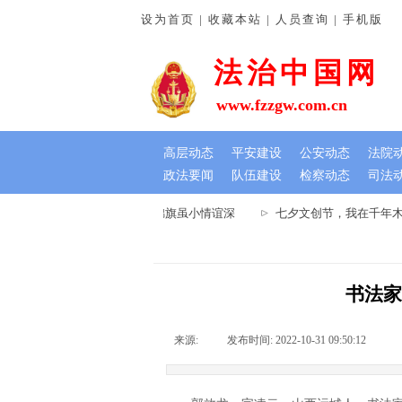
设为首页 | 收藏本站 | 人员查询 | 手机版
法治中国网
www.fzzgw.com.cn
高层动态
平安建设
公安动态
法院
政法要闻
队伍建设
检察动态
司法
南通许法院：排忧解难暖民心 锦旗虽小情谊深
七夕文创节，我在千年木莲
书法家
来源:
|
发布时间:
2022-10-31 09:50:12
|