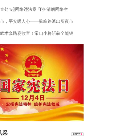
查处4起网络违法案 守护清朗网络空
市，平安暖人心——驼峰路派出所夜市
武术套路赛收官！常山小将斩获全能银
风采