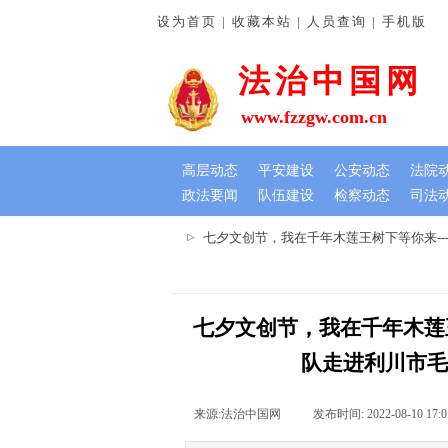
设为首页 | 收藏本站 | 人员查询 | 手机版
法治中国网
www.fzzgw.com.cn
高层动态
平安建设
公安动态
法院
政法要闻
队伍建设
检察动态
司法
难暖民心 锦旗虽小情谊深
七夕文创节，我在千年木莲王树下等你来--
七夕文创节，我在千年木莲王
队走进利川市毛
来源:
法治中国网
|
发布时间:
2022-08-10 17:0