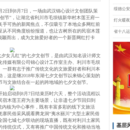
绥德公安
月2日到8月7日，一场由武汉锦心设计文创团队策
文创节”，让湖北省利川市毛坝镇新华村木莲王府一
灯火暖夜
为炙手可热的新闻焦点，不仅吸引了本地众多网红前
至从不同角度纷纷报道，也让古树所在的民宿木莲
省十八运
中脱颖而出，成为文旅爱好者的一个新晋网红打卡
夕女儿红”的七夕文创节，是由武汉知名设计师文
化传媒有限公司锦心设计工作室主办、利川市毛坝
、一群有志于推广传统文化的文旅爱好者和利川本
，这是继2018年东湖七夕文创节以来锦心策划的
节与文旅结合在一起的跨地域的七夕文创节。
开始启动到8月7日结束历时六天，整个活动流程以
民宿木莲王府为主要场景，让非遗七夕节回归到
传统内核为中心事件，既有丰富多彩的线下文旅活
羌寨民俗采风观看腾龙洞“夷水丽川”大型土家民俗
全国七城七夕联动的现场直播，既有对利川土家民
基层
的传统仪式，又有将推广中国传统文化和推动当地