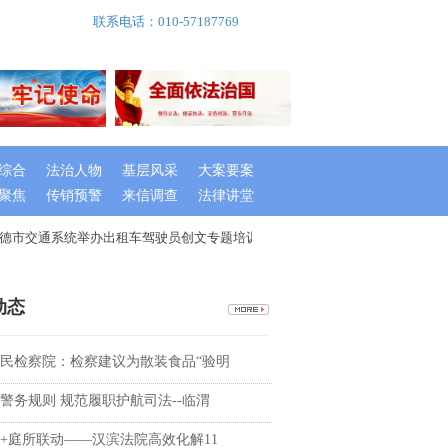
联系电话：010-57187769
综合
法治人物
基层风采
大案要案
聚焦
传销预警
来信调查
法律讲堂
常德市交通系统举办出租车驾驶员创文专题培训班
湖南桃源县召开文明城
动态
民检察院：检察建议为散装食品“验明
警务规则 规范履职护航司法--临渭
+庭所联动——汉滨法院高效化解11