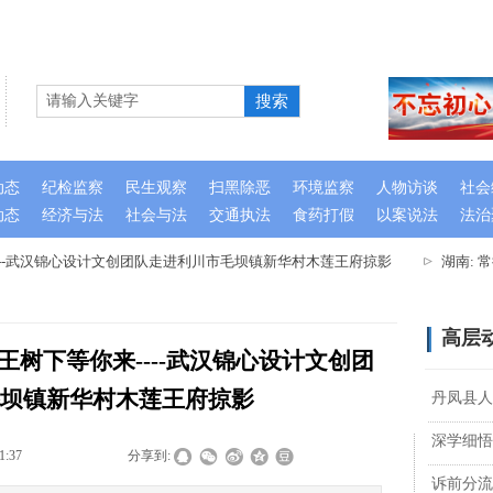
搜索
动态
纪检监察
民生观察
扫黑除恶
环境监察
人物访谈
社会
动态
经济与法
社会与法
交通执法
食药打假
以案说法
法治
--武汉锦心设计文创团队走进利川市毛坝镇新华村木莲王府掠影
湖南: 
高层
树下等你来----武汉锦心设计文创团
坝镇新华村木莲王府掠影
丹凤县人
深学细悟
1:37
|
|
|
分享到:
诉前分流