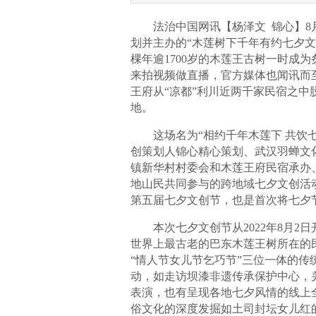
法治中国网讯
【杨泽文 锦心】
8
划并主办的“木莲树下千年有约七夕
棵年逾1700岁的木莲王古树一时成
来拍视频做直播，官方媒体也闻讯而
王府从“凉都”利川近两千家民宿之
地。
这场名为“相约千年木莲下 共饮七
创策划人锦心精心策划、武汉羽蝉文
镇新华村村委会和木莲王府民宿承办
地山民共同参与的跨地域七夕文创活动
第五届七夕文创节，也是首次将七夕
本次七夕文创节从2022年8月2日
世界上最古老的巴东木莲王树所在的
“情人节女儿节乞巧节”三位一体的
动，如走访坝漆非遗传承保护中心，
表演，也有呈现各地七夕风情的线上
俗文化的深度发掘如土司封坛女儿红