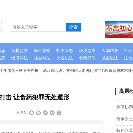
搜索
动态
纪检监察
民生观察
扫黑除恶
环境监察
人物访谈
社会
动态
经济与法
社会与法
交通执法
食药打假
以案说法
法治
年木莲王树下等你来----武汉锦心设计文创团队走进利川市毛坝镇新华村木莲
高层
打击 让食药犯罪无处遁形
跨区协同
|
|
分享到:
传承乡土
特色甜瓜