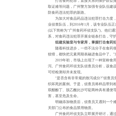
打击食药犯罪，直接关系到保护群众
取证难等问题，广州警方加强专业队伍建
防食药违法犯罪的新路。
为加大对食品药品违法犯罪打击力度，
业侦查队伍，到2016年1月，该专业队
(以下简称为“广州食药环侦支队”)。他
系，对食药违法犯罪开展全链条打击，守
组建实验室与专家库，掌握打击食药
随着科技进步，一些不法分子在食药领
狡猾，都快把元素周期表融进食品中了。”
2019年初，市场上出现了一种宣称
泻。广州食药环侦支队侦查员分析，该食品
可经检测却并未发现。
“是否含有非常规的致泻成分?”侦查
织坏死的案例。于是，侦查员将样品带到
双醋酚丁、脱乙酰比沙可啶两种具有通便
害，甚至危及生命。
明确添加物质后，侦查员又遇到一个
关部门公布的食品禁用物质。
广州食药环侦支队立即展开研讨，通