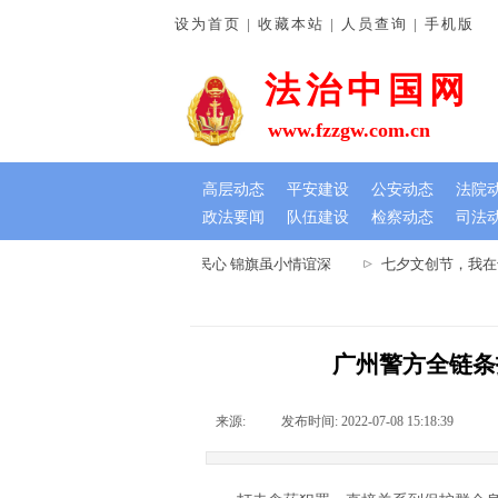
设为首页 | 收藏本站 | 人员查询 | 手机版
法治中国网
www.fzzgw.com.cn
高层动态
平安建设
公安动态
法院
政法要闻
队伍建设
检察动态
司法
河南通许法院：排忧解难暖民心 锦旗虽小情谊深
七夕文创节，我在千
广州警方全链条
来源:
|
发布时间:
2022-07-08 15:18:39
|