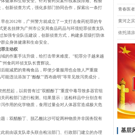
身体健康和生命安全。针对食药类案件线索摸排难、检验
设，创新侦查方式，强化多部门协同合作，探索出一条打
青春医者
黄河之滨
早在2012年，广州警方就成立了一支打击食药犯罪的专
伍正式更名挂牌为广州市公安局食品药品与环境犯罪侦查支队
依托清凉
们通过加强专业队伍建设，创新侦查方式，构建多层级打防体
护群众身体健康和生命安全。
犯罪主动权
域的作案手法升级，给打击带来难度。“犯罪分子越来越
广州食药环侦支队长曹辉说。
食用后能减肥的青梅食品，即便少量服用也会致人严重腹
可能违法添加了“酚酞”“西布曲明”等常见致泻类成分，
员突然想起，以前曾有过“双醋酚丁”重度中毒导致多器官组
相关药检部门进行检测。结果显示：送检样品中分别含有
导泻作用的化学物质，食用过量会对人体器官造成极大危
难题：双醋酚丁、脱乙酰比沙可啶两种物质并非国务院有
基层
过此前由该支队牵头联合检法部门、行政部门建立的办理