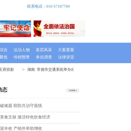
联系电话：010-57187769
综合
法治人物
基层风采
大案要案
聚焦
传销预警
来信调查
法律讲堂
王府掠影
湖南: 常德市交通系统举办出租车驾驶员创文专题培训班
动态
破难题 联防共治守底线
美食文脉 激活特色饮食经济
迎丰收 产销并举助增收